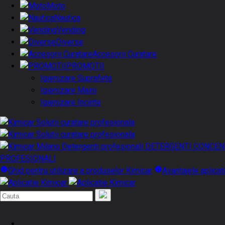
Moto
Nautica
Vending
Diverse
Accesorii Curatare
PROMOTII
Igienizare Suprafete
Igienizare Maini
Igienizare Incinte
DETERGENTI CONCEN
PROFESIONALI
Ghid pentru utilizare a produselor Kimicar
Avantajele aplicat