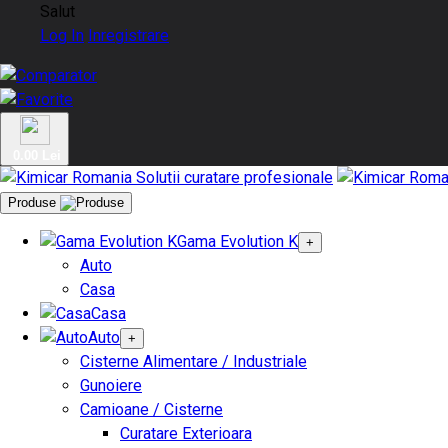
Salut
Log In
Inregistrare
0.00 Lei
Produse
Gama Evolution K
+
Auto
Casa
Casa
Auto
+
Cisterne Alimentare / Industriale
Gunoiere
Camioane / Cisterne
Curatare Exterioara