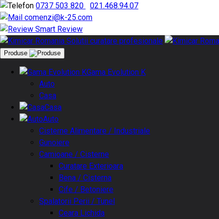
0737 503 820
|
021.468.94.07
comenzi@k-25.com
Smart Review
Produse
Gama Evolution K
Auto
Casa
Casa
Auto
Cisterne Alimentare / Industriale
Gunoiere
Camioane / Cisterne
Curatare Exterioara
Bena / Cisterna
Cife / Betoniere
Spalatorii Perii / Tunel
Ceara Lichida