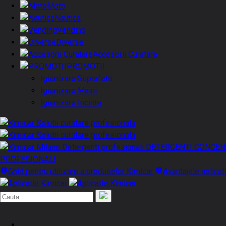
Moto
Nautica
Vending
Diverse
Accesorii Curatare
PROMOTII
Igienizare Suprafete
Igienizare Maini
Igienizare Incinte
DETERGENTI CONCEN
PROFESIONALI
Ghid pentru utilizare a produselor Kimicar
Avantajele aplicat