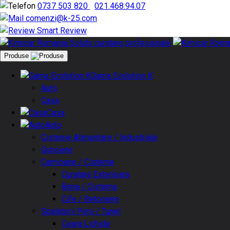
0737 503 820
|
021.468.94.07
comenzi@k-25.com
Smart Review
Produse
Gama Evolution K
Auto
Casa
Casa
Auto
Cisterne Alimentare / Industriale
Gunoiere
Camioane / Cisterne
Curatare Exterioara
Bena / Cisterna
Cife / Betoniere
Spalatorii Perii / Tunel
Ceara Lichida