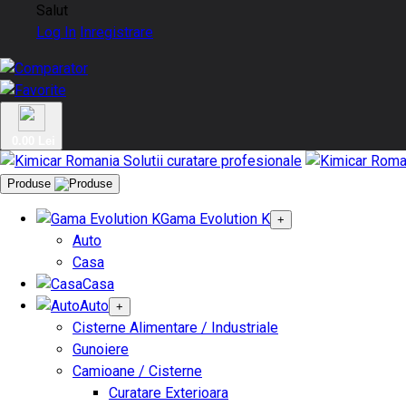
Salut
Log In
Inregistrare
0.00 Lei
Produse
Gama Evolution K
+
Auto
Casa
Casa
Auto
+
Cisterne Alimentare / Industriale
Gunoiere
Camioane / Cisterne
Curatare Exterioara