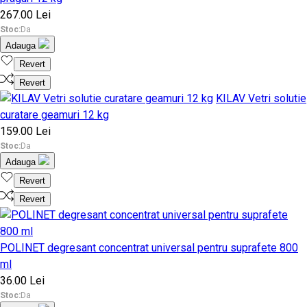
267.00 Lei
Stoc:
Da
Adauga
Revert
Revert
KILAV Vetri solutie
curatare geamuri 12 kg
159.00 Lei
Stoc:
Da
Adauga
Revert
Revert
POLINET degresant concentrat universal pentru suprafete 800
ml
36.00 Lei
Stoc:
Da