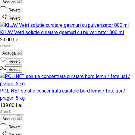
Adauga
Revert
Revert
KILAV Vetri solutie curatare geamuri cu pulverizator 800 ml
23.00 Lei
Stoc:
Da
Adauga
Revert
Revert
POLINET solutie concentrata curatare bord lemn / fete usi /
praguri 5 kg
139.00 Lei
Stoc:
Da
Adauga
Revert