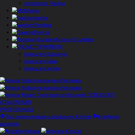
Alimentatie Publica
Moto
Nautica
Vending
Diverse
Accesorii Curatare
PROMOTII
Igienizare Suprafete
Igienizare Maini
Igienizare Incinte
DETERGENTI
CONCENTRATI
PROFESIONALI
Ghid pentru utilizare a produselor Kimicar
Avantajele
aplicatiei