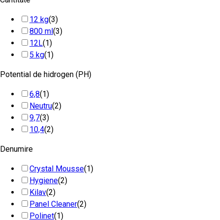
12 kg
(3)
800 ml
(3)
12L
(1)
5 kg
(1)
Potential de hidrogen (PH)
6,8
(1)
Neutru
(2)
9,7
(3)
10,4
(2)
Denumire
Crystal Mousse
(1)
Hygiene
(2)
Kilav
(2)
Panel Cleaner
(2)
Polinet
(1)