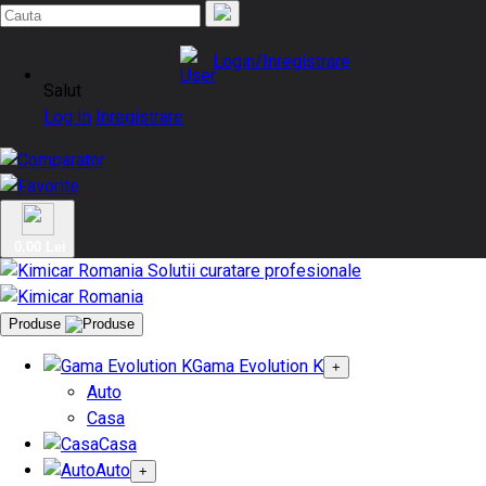
Login/Inregistrare
Salut
Log In
Inregistrare
0.00 Lei
Produse
Gama Evolution K
+
Auto
Casa
Casa
Auto
+