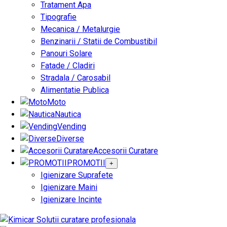
Tratament Apa
Tipografie
Mecanica / Metalurgie
Benzinarii / Statii de Combustibil
Panouri Solare
Fatade / Cladiri
Stradala / Carosabil
Alimentatie Publica
Moto
Nautica
Vending
Diverse
Accesorii Curatare
PROMOTII
+
Igienizare Suprafete
Igienizare Maini
Igienizare Incinte