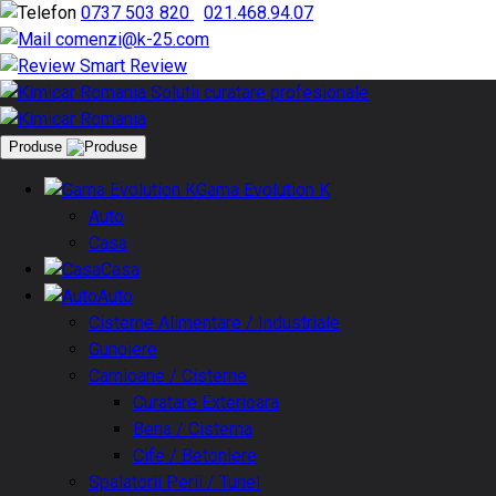
0737 503 820
|
021.468.94.07
comenzi@k-25.com
Smart Review
Produse
Gama Evolution K
Auto
Casa
Casa
Auto
Cisterne Alimentare / Industriale
Gunoiere
Camioane / Cisterne
Curatare Exterioara
Bena / Cisterna
Cife / Betoniere
Spalatorii Perii / Tunel