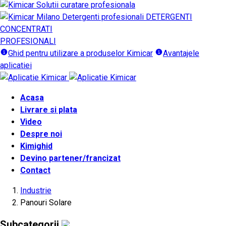
DETERGENTI
CONCENTRATI
PROFESIONALI
Ghid pentru utilizare a produselor Kimicar
Avantajele
aplicatiei
Acasa
Livrare si plata
Video
Despre noi
Kimighid
Devino partener/francizat
Contact
Industrie
Panouri Solare
Subcategorii