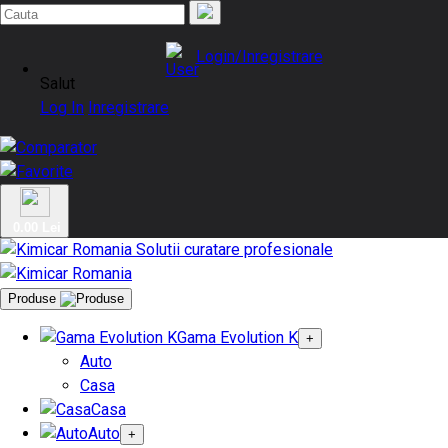
Login/Inregistrare
Salut
Log In
Inregistrare
0.00 Lei
Produse
Gama Evolution K
+
Auto
Casa
Casa
Auto
+