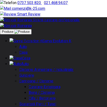
0737 503 820
|
021.468.94.07
comenzi@k-25.com
Smart Review
Produse
Gama Evolution K
Auto
Casa
Casa
Auto
Cisterne Alimentare / Industriale
Gunoiere
Camioane / Cisterne
Curatare Exterioara
Bena / Cisterna
Cife / Betoniere
Spalatorii Perii / Tunel