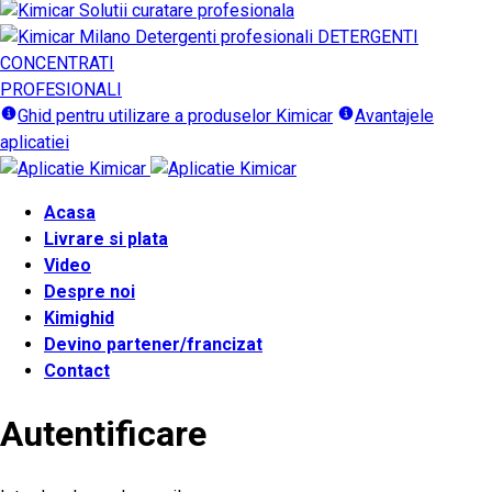
DETERGENTI
CONCENTRATI
PROFESIONALI
Ghid pentru utilizare a produselor Kimicar
Avantajele
aplicatiei
Acasa
Livrare si plata
Video
Despre noi
Kimighid
Devino partener/francizat
Contact
Autentificare