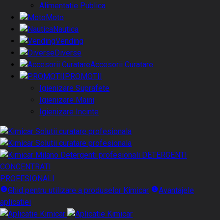
Alimentatie Publica
Moto
Nautica
Vending
Diverse
Accesorii Curatare
PROMOTII
Igienizare Suprafete
Igienizare Maini
Igienizare Incinte
DETERGENTI
CONCENTRATI
PROFESIONALI
Ghid pentru utilizare a produselor Kimicar
Avantajele
aplicatiei