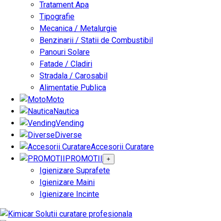
Tratament Apa
Tipografie
Mecanica / Metalurgie
Benzinarii / Statii de Combustibil
Panouri Solare
Fatade / Cladiri
Stradala / Carosabil
Alimentatie Publica
Moto
Nautica
Vending
Diverse
Accesorii Curatare
PROMOTII
+
Igienizare Suprafete
Igienizare Maini
Igienizare Incinte