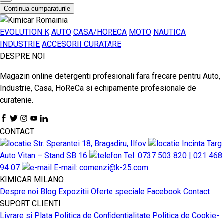
Continua cumparaturile
EVOLUTION K
AUTO
CASA/HORECA
MOTO
NAUTICA
INDUSTRIE
ACCESORII CURATARE
DESPRE NOI
Magazin online detergenti profesionali fara frecare pentru Auto,
Industrie, Casa, HoReCa si echipamente profesionale de
curatenie.
CONTACT
Str. Sperantei 18, Bragadiru, Ilfov
Incinta Targ
Auto Vitan – Stand SB 16
Tel: 0737 503 820 | 021 468
94 07
E-mail: comenzi@k-25.com
KIMICAR MILANO
Despre noi
Blog
Expozitii
Oferte speciale
Facebook
Contact
SUPORT CLIENTI
Livrare si Plata
Politica de Confidentialitate
Politica de Cookie-