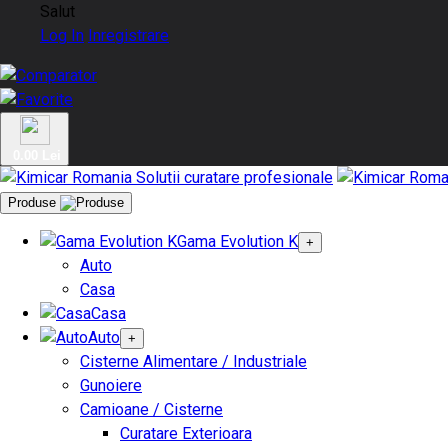
Salut
Log In
Inregistrare
0.00 Lei
Produse
Gama Evolution K
+
Auto
Casa
Casa
Auto
+
Cisterne Alimentare / Industriale
Gunoiere
Camioane / Cisterne
Curatare Exterioara