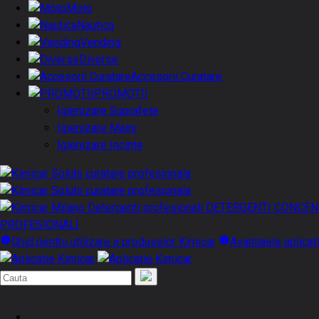
Moto
Nautica
Vending
Diverse
Accesorii Curatare
PROMOTII
Igienizare Suprafete
Igienizare Maini
Igienizare Incinte
DETERGENTI CONCEN
PROFESIONALI
Ghid pentru utilizare a produselor Kimicar
Avantajele aplicat