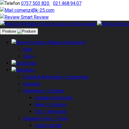
0737 503 820
|
021.468.94.07
comenzi@k-25.com
Smart Review
Produse
Gama Evolution K
Auto
Casa
Casa
Auto
Cisterne Alimentare / Industriale
Gunoiere
Camioane / Cisterne
Curatare Exterioara
Bena / Cisterna
Cife / Betoniere
Spalatorii Perii / Tunel
Ceara Lichida