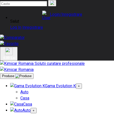
Login/Inregistrare
Salut
Log In
Inregistrare
0.00 Lei
Produse
Gama Evolution K
+
Auto
Casa
Casa
Auto
+