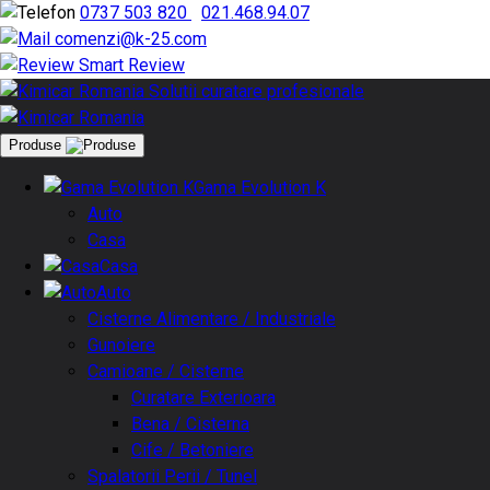
0737 503 820
|
021.468.94.07
comenzi@k-25.com
Smart Review
Produse
Gama Evolution K
Auto
Casa
Casa
Auto
Cisterne Alimentare / Industriale
Gunoiere
Camioane / Cisterne
Curatare Exterioara
Bena / Cisterna
Cife / Betoniere
Spalatorii Perii / Tunel