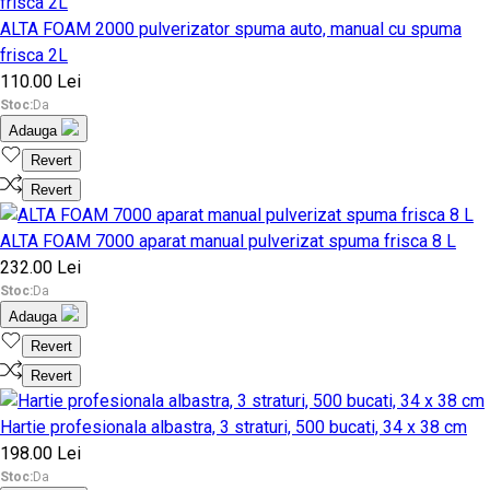
ALTA FOAM 2000 pulverizator spuma auto, manual cu spuma
frisca 2L
110.00 Lei
Stoc:
Da
Adauga
Revert
Revert
ALTA FOAM 7000 aparat manual pulverizat spuma frisca 8 L
232.00 Lei
Stoc:
Da
Adauga
Revert
Revert
Hartie profesionala albastra, 3 straturi, 500 bucati, 34 x 38 cm
198.00 Lei
Stoc:
Da