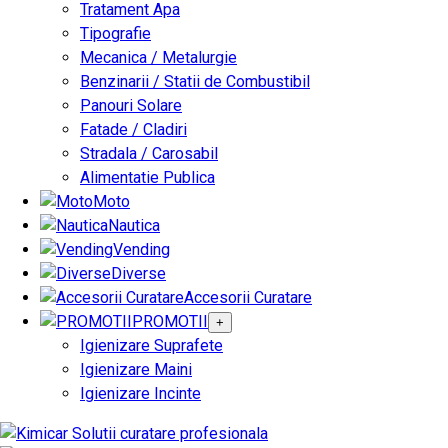
Tratament Apa
Tipografie
Mecanica / Metalurgie
Benzinarii / Statii de Combustibil
Panouri Solare
Fatade / Cladiri
Stradala / Carosabil
Alimentatie Publica
Moto
Nautica
Vending
Diverse
Accesorii Curatare
PROMOTII
+
Igienizare Suprafete
Igienizare Maini
Igienizare Incinte