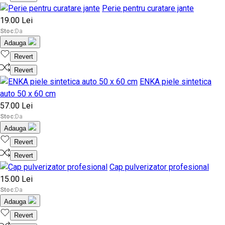
Perie pentru curatare jante
19.00 Lei
Stoc:
Da
Adauga
Revert
Revert
ENKA piele sintetica
auto 50 x 60 cm
57.00 Lei
Stoc:
Da
Adauga
Revert
Revert
Cap pulverizator profesional
15.00 Lei
Stoc:
Da
Adauga
Revert