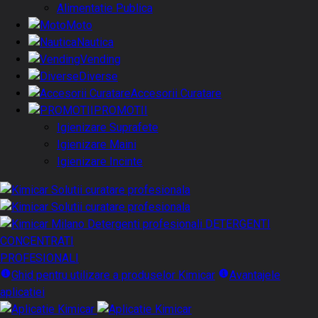
Alimentatie Publica
Moto
Nautica
Vending
Diverse
Accesorii Curatare
PROMOTII
Igienizare Suprafete
Igienizare Maini
Igienizare Incinte
DETERGENTI
CONCENTRATI
PROFESIONALI
Ghid pentru utilizare a produselor Kimicar
Avantajele
aplicatiei