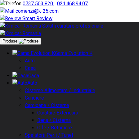
0737 503 820
|
021.468.94.07
comenzi@k-25.com
Smart Review
Produse
Gama Evolution K
Auto
Casa
Casa
Auto
Cisterne Alimentare / Industriale
Gunoiere
Camioane / Cisterne
Curatare Exterioara
Bena / Cisterna
Cife / Betoniere
Spalatorii Perii / Tunel