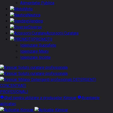
Alimentatie Publica
Moto
Nautica
Vending
Diverse
Accesorii Curatare
PROMOTII
Igienizare Suprafete
Igienizare Maini
Igienizare Incinte
DETERGENTI
CONCENTRATI
PROFESIONALI
Ghid pentru utilizare a produselor Kimicar
Avantajele
aplicatiei