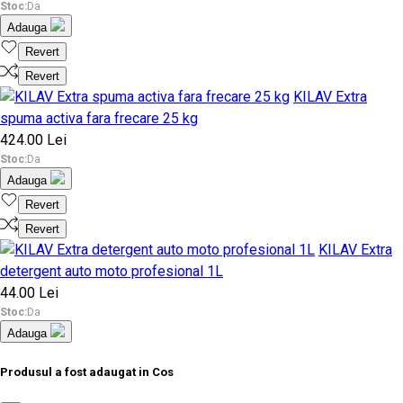
Stoc:
Da
Adauga
Revert
Revert
KILAV Extra
spuma activa fara frecare 25 kg
424.00 Lei
Stoc:
Da
Adauga
Revert
Revert
KILAV Extra
detergent auto moto profesional 1L
44.00 Lei
Stoc:
Da
Adauga
Produsul a fost adaugat in Cos