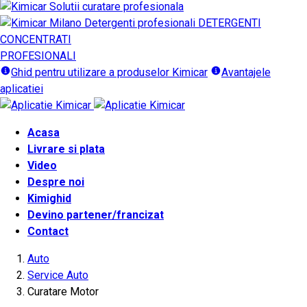
DETERGENTI
CONCENTRATI
PROFESIONALI
Ghid pentru utilizare a produselor Kimicar
Avantajele
aplicatiei
Acasa
Livrare si plata
Video
Despre noi
Kimighid
Devino partener/francizat
Contact
Auto
Service Auto
Curatare Motor