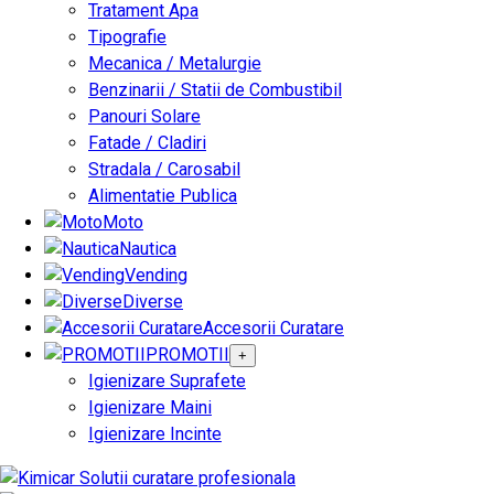
Tratament Apa
Tipografie
Mecanica / Metalurgie
Benzinarii / Statii de Combustibil
Panouri Solare
Fatade / Cladiri
Stradala / Carosabil
Alimentatie Publica
Moto
Nautica
Vending
Diverse
Accesorii Curatare
PROMOTII
+
Igienizare Suprafete
Igienizare Maini
Igienizare Incinte