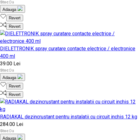
Stoc:
Da
Adauga
Revert
Revert
DIELETTRONIK spray curatare contacte electrice / electronice
400 ml
39.00 Lei
Stoc:
Da
Adauga
Revert
Revert
RADIAKAL dezincrustant pentru instalatii cu circuit inchis 12 kg
284.00 Lei
Stoc:
Da
Adauga