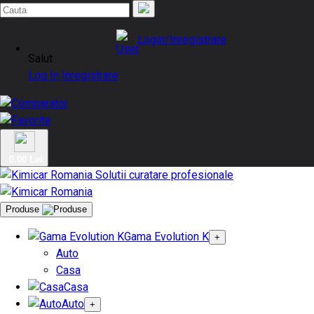
Login/Inregistrare
Salut
Log In
Inregistrare
0.00 Lei
Produse
Gama Evolution K
+
Auto
Casa
Casa
Auto
+