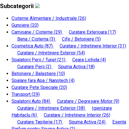
Subcategorii
Cisterne Alimentare / Industriale
(26)
Gunoiere
(20)
Camioane / Cisterne
(29)
Curatare Exterioara
(17)
Bena / Cisterna
(3)
Cife / Betoniere
(5)
Cosmetica Auto
(87)
Curatare / Intretinere Interior
(31)
Curatare / Intretinere Exterior
(54)
Spalatorii Perii / Tunel
(21)
Ceara Lichida
(4)
Curatare Perii
(2)
Spuma Activa
(18)
Betoniere / Balastiere
(10)
Spalare fara Apa / Nanotech
(4)
Curatare Pete Speciale
(20)
Transport
(29)
Spalatorii Auto
(84)
Curatare / Degresare Motor
(9)
Curatare / Intretinere Exterior
(38)
Igienizare
Habitaclu
(6)
Curatare / Intretinere Interior
(26)
Curatare Tapiterie
(17)
Spuma Activa
(24)
Esenta
Parfum pentru Spuma Activa
(2)