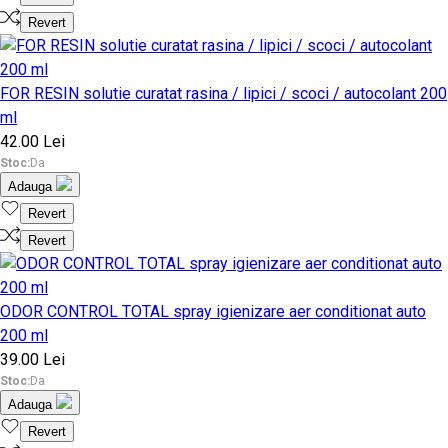
Revert
FOR RESIN solutie curatat rasina / lipici / scoci / autocolant 200
ml
42.00 Lei
Stoc:
Da
Adauga
Revert
Revert
ODOR CONTROL TOTAL spray igienizare aer conditionat auto
200 ml
39.00 Lei
Stoc:
Da
Adauga
Revert