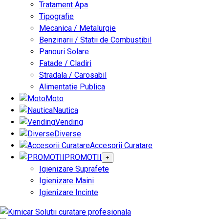
Tratament Apa
Tipografie
Mecanica / Metalurgie
Benzinarii / Statii de Combustibil
Panouri Solare
Fatade / Cladiri
Stradala / Carosabil
Alimentatie Publica
Moto
Nautica
Vending
Diverse
Accesorii Curatare
PROMOTII
+
Igienizare Suprafete
Igienizare Maini
Igienizare Incinte