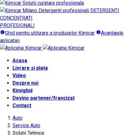
DETERGENTI
CONCENTRATI
PROFESIONALI
Ghid pentru utilizare a produselor Kimicar
Avantajele
aplicatiei
Acasa
Livrare si plata
Video
Despre noi
Kimighid
Devino partener/francizat
Contact
Auto
Service Auto
Solutii Tehnice