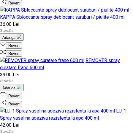
Revert
KAPPA Sbloccante spray deblocant suruburi / piulite 400 ml
36.00 Lei
Stoc:
Da
Adauga
Revert
Revert
REMOVER spray
curatare frane 600 ml
39.00 Lei
Stoc:
Da
Adauga
Revert
Revert
LU-1
Spray vaselina adeziva rezistenta la apa 400 ml
42.00 Lei
Stoc:
Da