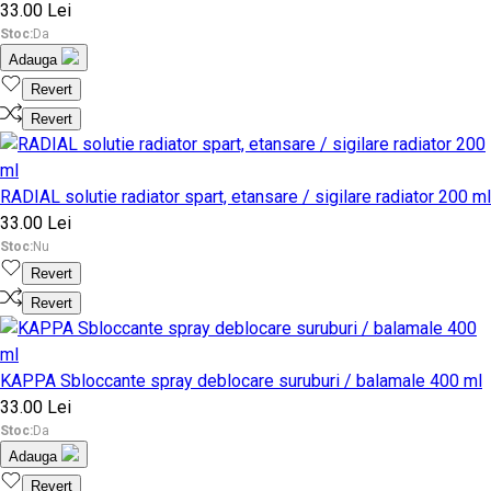
33.00 Lei
Stoc:
Da
Adauga
Revert
Revert
RADIAL solutie radiator spart, etansare / sigilare radiator 200 ml
33.00 Lei
Stoc:
Nu
Revert
Revert
KAPPA Sbloccante spray deblocare suruburi / balamale 400 ml
33.00 Lei
Stoc:
Da
Adauga
Revert