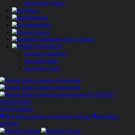
Alimentatie Publica
Moto
Nautica
Vending
Diverse
Accesorii Curatare
PROMOTII
Igienizare Suprafete
Igienizare Maini
Igienizare Incinte
DETERGENTI
CONCENTRATI
PROFESIONALI
Ghid pentru utilizare a produselor Kimicar
Avantajele
aplicatiei