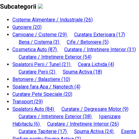
Subcategorii
Cisterne Alimentare / Industriale
(26)
Gunoiere
(20)
Camioane / Cisterne
(29)
Curatare Exterioara
(17)
Bena / Cisterna
(3)
Cife / Betoniere
(5)
Cosmetica Auto
(87)
Curatare / Intretinere Interior
(31)
Curatare / Intretinere Exterior
(54)
Spalatorii Perii / Tunel
(21)
Ceara Lichida
(4)
Curatare Perii
(2)
Spuma Activa
(18)
Betoniere / Balastiere
(10)
Spalare fara Apa / Nanotech
(4)
Curatare Pete Speciale
(20)
Transport
(29)
Spalatorii Auto
(84)
Curatare / Degresare Motor
(9)
Curatare / Intretinere Exterior
(38)
Igienizare
Habitaclu
(6)
Curatare / Intretinere Interior
(26)
Curatare Tapiterie
(17)
Spuma Activa
(24)
Esenta
Parfum pentru Spuma Activa
(2)