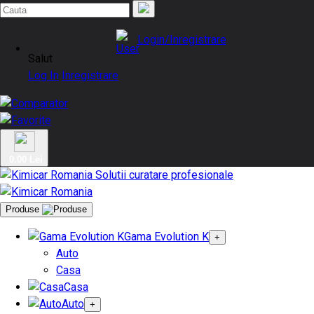
Login/Inregistrare
Salut
Log In
Inregistrare
0.00 Lei
Produse
Gama Evolution K
+
Auto
Casa
Casa
Auto
+