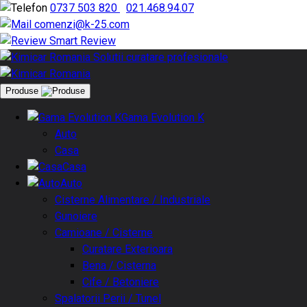
0737 503 820
|
021.468.94.07
comenzi@k-25.com
Smart Review
Produse
Gama Evolution K
Auto
Casa
Casa
Auto
Cisterne Alimentare / Industriale
Gunoiere
Camioane / Cisterne
Curatare Exterioara
Bena / Cisterna
Cife / Betoniere
Spalatorii Perii / Tunel