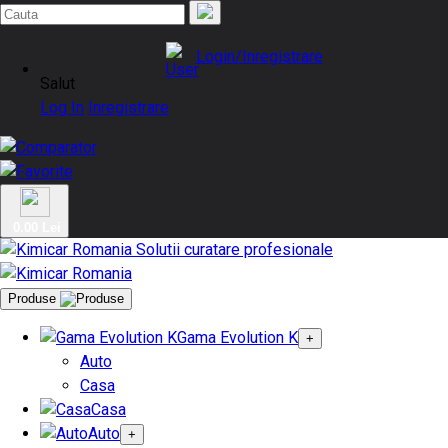
Login/Inregistrare
Salut
Log In
Inregistrare
0.00 Lei
Produse
Gama Evolution K
+
Auto
Casa
Casa
Auto
+