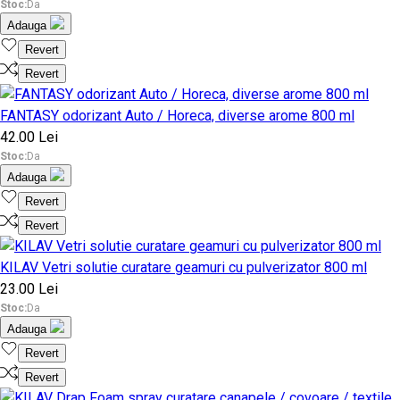
Stoc:
Da
Adauga
Revert
Revert
FANTASY odorizant Auto / Horeca, diverse arome 800 ml
42.00 Lei
Stoc:
Da
Adauga
Revert
Revert
KILAV Vetri solutie curatare geamuri cu pulverizator 800 ml
23.00 Lei
Stoc:
Da
Adauga
Revert
Revert