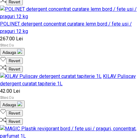
Revert
POLINET detergent concentrat curatare lemn bord / fete usi /
praguri 12 kg
267.00 Lei
Stoc:
Da
Adauga
Revert
Revert
KILAV Puliscay
detergent curatat tapiterie 1L
42.00 Lei
Stoc:
Da
Adauga
Revert
Revert