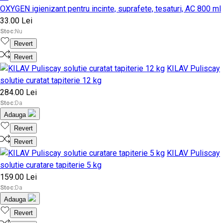
OXYGEN igienizant pentru incinte, suprafete, tesaturi, AC 800 ml
33.00 Lei
Stoc:
Nu
Revert
Revert
KILAV Puliscay
solutie curatat tapiterie 12 kg
284.00 Lei
Stoc:
Da
Adauga
Revert
Revert
KILAV Puliscay
solutie curatare tapiterie 5 kg
159.00 Lei
Stoc:
Da
Adauga
Revert