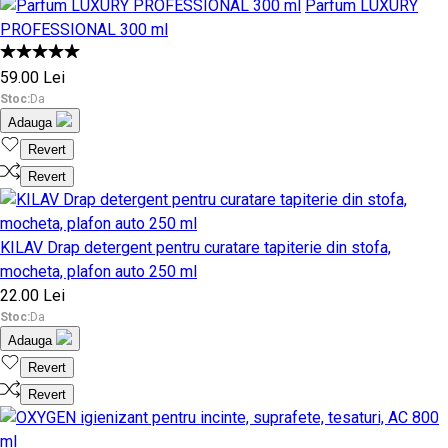
Parfum LUXURY
PROFESSIONAL 300 ml
59.00 Lei
Stoc:
Da
Adauga
Revert
Revert
KILAV Drap detergent pentru curatare tapiterie din stofa,
mocheta, plafon auto 250 ml
22.00 Lei
Stoc:
Da
Adauga
Revert
Revert