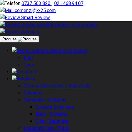
0737 503 820
|
021.468.94.07
comenzi@k-25.com
Smart Review
Produse
Gama Evolution K
Auto
Casa
Casa
Auto
Cisterne Alimentare / Industriale
Gunoiere
Camioane / Cisterne
Curatare Exterioara
Bena / Cisterna
Cife / Betoniere
Spalatorii Perii / Tunel