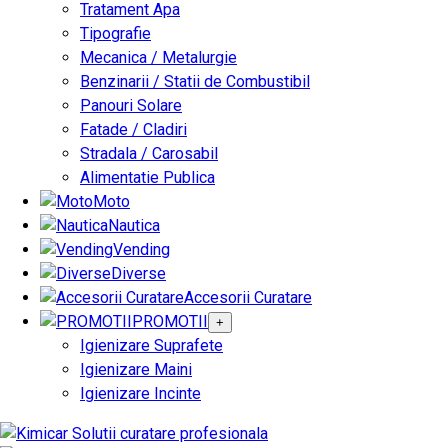
Tratament Apa
Tipografie
Mecanica / Metalurgie
Benzinarii / Statii de Combustibil
Panouri Solare
Fatade / Cladiri
Stradala / Carosabil
Alimentatie Publica
Moto
Nautica
Vending
Diverse
Accesorii Curatare
PROMOTII
+
Igienizare Suprafete
Igienizare Maini
Igienizare Incinte