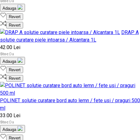
Stoc:
Da
Adauga
Revert
Revert
DRAP A
solutie curatare piele intoarsa / Alcantara 1L
42.00 Lei
Stoc:
Da
Adauga
Revert
Revert
POLINET solutie curatare bord auto lemn / fete usi / praguri 500
ml
33.00 Lei
Stoc:
Da
Adauga
Revert