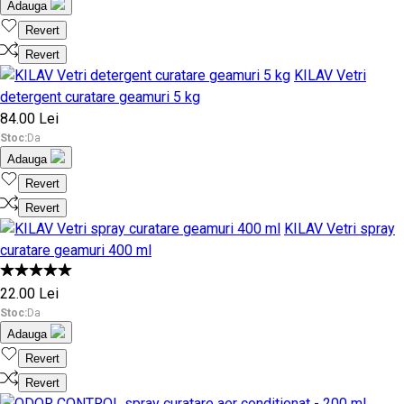
Adauga
Revert
Revert
KILAV Vetri
detergent curatare geamuri 5 kg
84.00 Lei
Stoc:
Da
Adauga
Revert
Revert
KILAV Vetri spray
curatare geamuri 400 ml
22.00 Lei
Stoc:
Da
Adauga
Revert
Revert