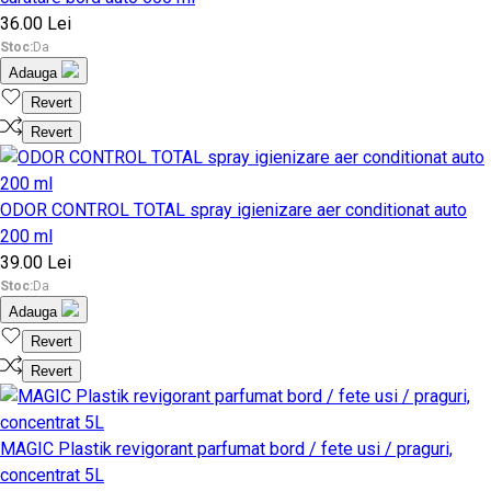
36.00 Lei
Stoc:
Da
Adauga
Revert
Revert
ODOR CONTROL TOTAL spray igienizare aer conditionat auto
200 ml
39.00 Lei
Stoc:
Da
Adauga
Revert
Revert
MAGIC Plastik revigorant parfumat bord / fete usi / praguri,
concentrat 5L