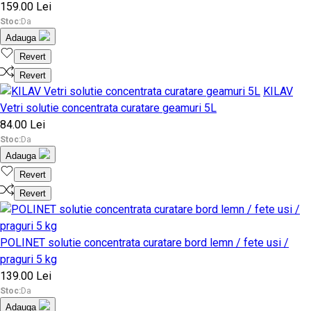
159.00 Lei
Stoc:
Da
Adauga
Revert
Revert
KILAV
Vetri solutie concentrata curatare geamuri 5L
84.00 Lei
Stoc:
Da
Adauga
Revert
Revert
POLINET solutie concentrata curatare bord lemn / fete usi /
praguri 5 kg
139.00 Lei
Stoc:
Da
Adauga