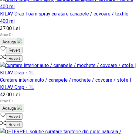
KILAV Drap Foam spray curatare canapele / covoare / textile
400 ml
37.00 Lei
Stoc:
Da
Adauga
Revert
Revert
Curatare interior auto / canapele / mochete / covoare / stofe |
KILAV Drap - 1L
42.00 Lei
Stoc:
Da
Adauga
Revert
Revert