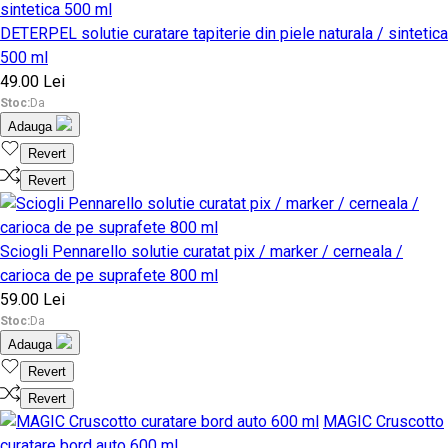
DETERPEL solutie curatare tapiterie din piele naturala / sintetica
500 ml
49.00 Lei
Stoc:
Da
Adauga
Revert
Revert
Sciogli Pennarello solutie curatat pix / marker / cerneala /
carioca de pe suprafete 800 ml
59.00 Lei
Stoc:
Da
Adauga
Revert
Revert
MAGIC Cruscotto
curatare bord auto 600 ml