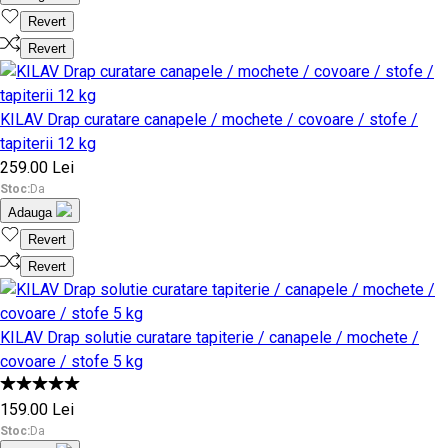
Revert
Revert
KILAV Drap curatare canapele / mochete / covoare / stofe /
tapiterii 12 kg
259.00 Lei
Stoc:
Da
Adauga
Revert
Revert
KILAV Drap solutie curatare tapiterie / canapele / mochete /
covoare / stofe 5 kg
159.00 Lei
Stoc:
Da