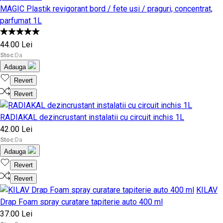
MAGIC Plastik revigorant bord / fete usi / praguri, concentrat,
parfumat 1L
44.00 Lei
Stoc:
Da
Adauga
Revert
Revert
RADIAKAL dezincrustant instalatii cu circuit inchis 1L
42.00 Lei
Stoc:
Da
Adauga
Revert
Revert
KILAV
Drap Foam spray curatare tapiterie auto 400 ml
37.00 Lei