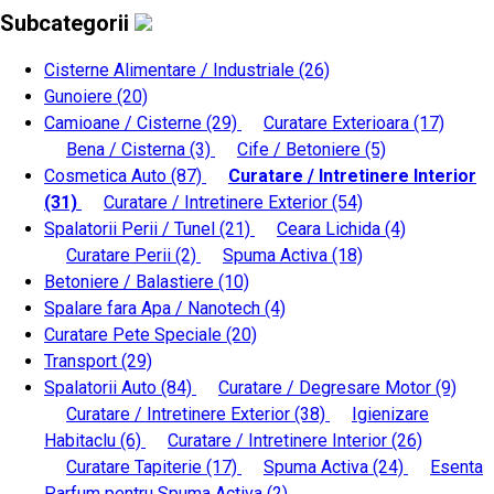
Subcategorii
Cisterne Alimentare / Industriale
(26)
Gunoiere
(20)
Camioane / Cisterne
(29)
Curatare Exterioara
(17)
Bena / Cisterna
(3)
Cife / Betoniere
(5)
Cosmetica Auto
(87)
Curatare / Intretinere Interior
(31)
Curatare / Intretinere Exterior
(54)
Spalatorii Perii / Tunel
(21)
Ceara Lichida
(4)
Curatare Perii
(2)
Spuma Activa
(18)
Betoniere / Balastiere
(10)
Spalare fara Apa / Nanotech
(4)
Curatare Pete Speciale
(20)
Transport
(29)
Spalatorii Auto
(84)
Curatare / Degresare Motor
(9)
Curatare / Intretinere Exterior
(38)
Igienizare
Habitaclu
(6)
Curatare / Intretinere Interior
(26)
Curatare Tapiterie
(17)
Spuma Activa
(24)
Esenta
Parfum pentru Spuma Activa
(2)