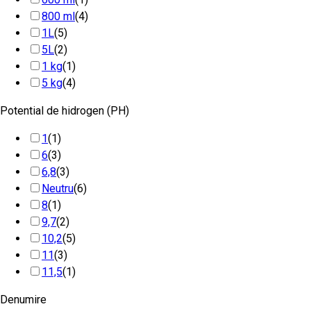
800 ml
(4)
1L
(5)
5L
(2)
1 kg
(1)
5 kg
(4)
Potential de hidrogen (PH)
1
(1)
6
(3)
6,8
(3)
Neutru
(6)
8
(1)
9,7
(2)
10,2
(5)
11
(3)
11,5
(1)
Denumire