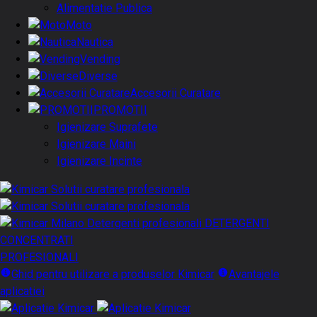
Alimentatie Publica
Moto
Nautica
Vending
Diverse
Accesorii Curatare
PROMOTII
Igienizare Suprafete
Igienizare Maini
Igienizare Incinte
DETERGENTI
CONCENTRATI
PROFESIONALI
Ghid pentru utilizare a produselor Kimicar
Avantajele
aplicatiei