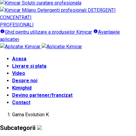
DETERGENTI
CONCENTRATI
PROFESIONALI
Ghid pentru utilizare a produselor Kimicar
Avantajele
aplicatiei
Acasa
Livrare si plata
Video
Despre noi
Kimighid
Devino partener/francizat
Contact
Gama Evolution K
Subcategorii