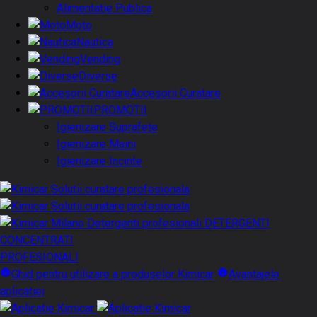
Alimentatie Publica
Moto
Nautica
Vending
Diverse
Accesorii Curatare
PROMOTII
Igienizare Suprafete
Igienizare Maini
Igienizare Incinte
DETERGENTI
CONCENTRATI
PROFESIONALI
Ghid pentru utilizare a produselor Kimicar
Avantajele
aplicatiei