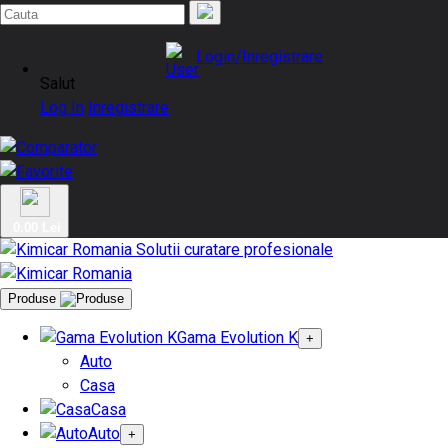
Login/Inregistrare
Salut
Log In
Inregistrare
0.00 Lei
Produse
Gama Evolution K
+
Auto
Casa
Casa
Auto
+