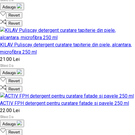
Adauga
Revert
Revert
KILAV Puliscay detergent curatare tapiterie din piele, alcantara,
microfibra 250 ml
21.00 Lei
Stoc:
Da
Adauga
Revert
Revert
ACTIV FPH detergent pentru curatare fatade si pavele 250 ml
22.00 Lei
Stoc:
Da
Adauga
Revert