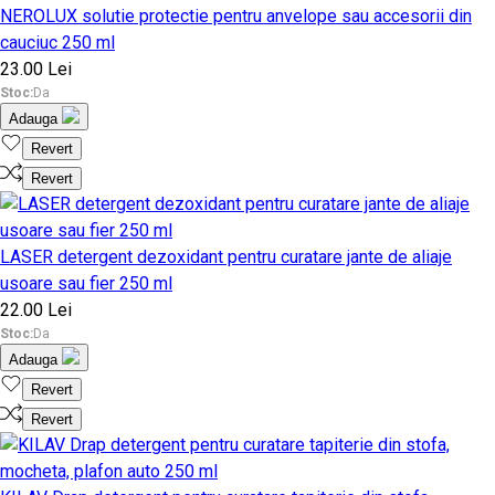
NEROLUX solutie protectie pentru anvelope sau accesorii din
cauciuc 250 ml
23.00 Lei
Stoc:
Da
Adauga
Revert
Revert
LASER detergent dezoxidant pentru curatare jante de aliaje
usoare sau fier 250 ml
22.00 Lei
Stoc:
Da
Adauga
Revert
Revert