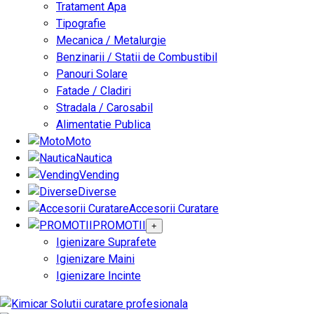
Tratament Apa
Tipografie
Mecanica / Metalurgie
Benzinarii / Statii de Combustibil
Panouri Solare
Fatade / Cladiri
Stradala / Carosabil
Alimentatie Publica
Moto
Nautica
Vending
Diverse
Accesorii Curatare
PROMOTII
+
Igienizare Suprafete
Igienizare Maini
Igienizare Incinte