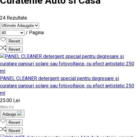
Curatenie Auto si Casa
24 Rezultate
/ Pagina
Revert
Revert
PANEL CLEANER detergent special pentru degresare si
curatare panouri solare sau fotovoltaice, cu efect antistatic 250
ml
25.00 Lei
Stoc:
Da
Adauga
Revert
Revert