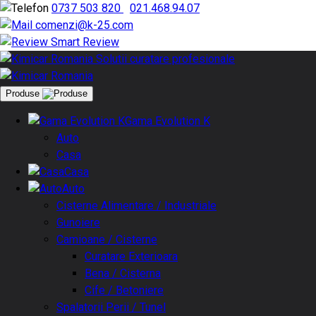
0737 503 820
|
021.468.94.07
comenzi@k-25.com
Smart Review
Produse
Gama Evolution K
Auto
Casa
Casa
Auto
Cisterne Alimentare / Industriale
Gunoiere
Camioane / Cisterne
Curatare Exterioara
Bena / Cisterna
Cife / Betoniere
Spalatorii Perii / Tunel