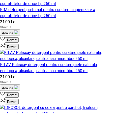
KIM detergent parfumat pentru curatare si igienizare a
suprafetelor de orice tip 250 ml
21.00 Lei
Stoc:
Da
Adauga
Revert
Revert
KILAV Puliscay detergent pentru curatare piele naturala,
ecologica, alcantara, catifea sau microfibra 250 ml
21.00 Lei
Stoc:
Da
Adauga
Revert
Revert