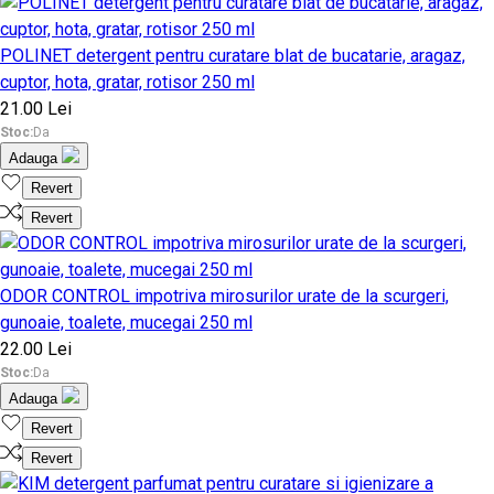
POLINET detergent pentru curatare blat de bucatarie, aragaz,
cuptor, hota, gratar, rotisor 250 ml
21.00 Lei
Stoc:
Da
Adauga
Revert
Revert
ODOR CONTROL impotriva mirosurilor urate de la scurgeri,
gunoaie, toalete, mucegai 250 ml
22.00 Lei
Stoc:
Da
Adauga
Revert
Revert