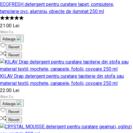
ECOFRESH detergent pentru curatare tapet, computere,
tamplarie pvc, aluminiu, obiecte de iluminat 250 ml
21.00 Lei
Stoc:
Da
Adauga
Revert
Revert
KILAV Drap detergent pentru curatare tapiterie din stofa sau
material textil, mochete, canapele, fotolii, covoare 250 ml
22.00 Lei
Stoc:
Da
Adauga
Revert
Revert