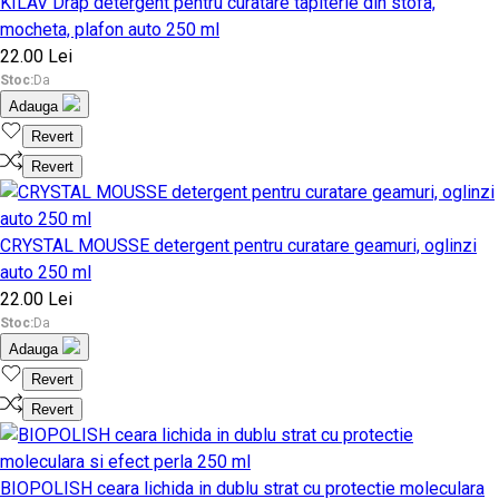
KILAV Drap detergent pentru curatare tapiterie din stofa,
mocheta, plafon auto 250 ml
22.00 Lei
Stoc:
Da
Adauga
Revert
Revert
CRYSTAL MOUSSE detergent pentru curatare geamuri, oglinzi
auto 250 ml
22.00 Lei
Stoc:
Da
Adauga
Revert
Revert
BIOPOLISH ceara lichida in dublu strat cu protectie moleculara