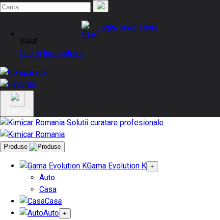
Login/Inregistrare
Salut
Log In
Inregistrare
0.00 Lei
Produse
Gama Evolution K
+
Auto
Casa
Casa
Auto
+