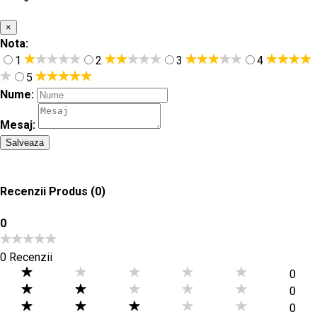
×
Nota:
1
2
3
4
5
Nume:
Mesaj:
Salveaza
Recenzii Produs
(0)
0
0 Recenzii
0
0
0