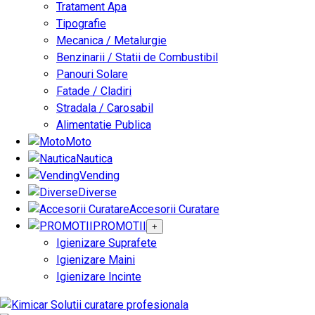
Tratament Apa
Tipografie
Mecanica / Metalurgie
Benzinarii / Statii de Combustibil
Panouri Solare
Fatade / Cladiri
Stradala / Carosabil
Alimentatie Publica
Moto
Nautica
Vending
Diverse
Accesorii Curatare
PROMOTII
+
Igienizare Suprafete
Igienizare Maini
Igienizare Incinte