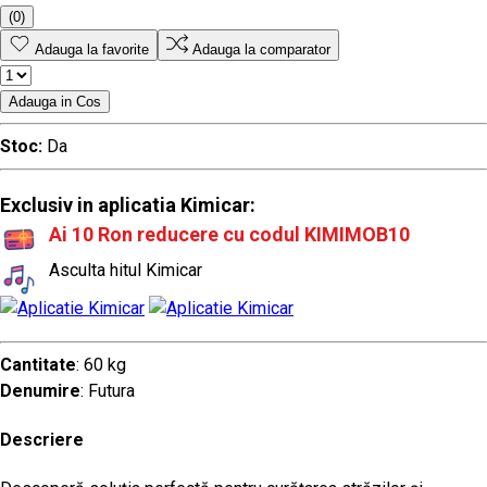
(0)
Adauga la favorite
Adauga la comparator
Adauga in Cos
Stoc:
Da
Exclusiv in aplicatia Kimicar:
Ai 10 Ron reducere cu codul KIMIMOB10
Asculta hitul Kimicar
Cantitate
: 60 kg
Denumire
: Futura
Descriere