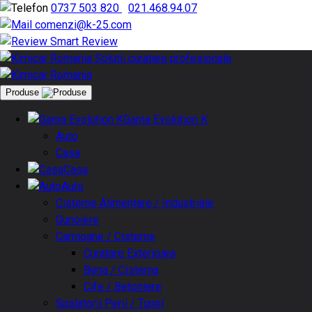
0737 503 820
|
021.468.94.07
comenzi@k-25.com
Smart Review
Produse
Gama Evolution K
Auto
Casa
Casa
Auto
Cisterne Alimentare / Industriale
Gunoiere
Camioane / Cisterne
Curatare Exterioara
Bena / Cisterna
Cife / Betoniere
Spalatorii Perii / Tunel