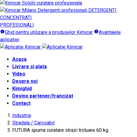
DETERGENTI
CONCENTRATI
PROFESIONALI
Ghid pentru utilizare a produselor Kimicar
Avantajele
aplicatiei
Acasa
Livrare si plata
Video
Despre noi
Kimighid
Devino partener/francizat
Contact
Industrie
Stradala / Carosabil
FUTURA spuma curatare strazi trotuare 60 kg