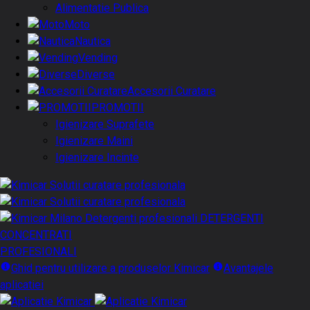
Alimentatie Publica
Moto
Nautica
Vending
Diverse
Accesorii Curatare
PROMOTII
Igienizare Suprafete
Igienizare Maini
Igienizare Incinte
DETERGENTI
CONCENTRATI
PROFESIONALI
Ghid pentru utilizare a produselor Kimicar
Avantajele
aplicatiei