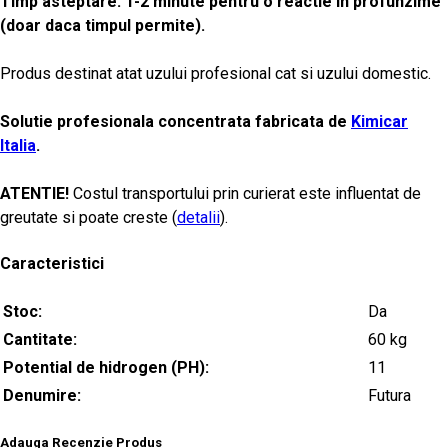
Timp asteptare: 1-2 minute pentru o reactie in profunzime
(doar daca timpul permite).
Produs destinat atat uzului profesional cat si uzului domestic.
Solutie profesionala concentrata fabricata de
Kimicar
Italia
.
ATENTIE!
Costul transportului prin curierat este influentat de
greutate si poate creste (
detalii
).
Caracteristici
Stoc:
Da
Cantitate:
60 kg
Potential de hidrogen (PH):
11
Denumire:
Futura
Adauga Recenzie Produs