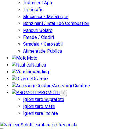
Tratament Apa
Tipografie
Mecanica / Metalurgie
Benzinarii / Statii de Combustibil
Panouri Solare
Fatade / Cladiri
Stradala / Carosabil
Alimentatie Publica
Moto
Nautica
Vending
Diverse
Accesorii Curatare
PROMOTII
+
Igienizare Suprafete
Igienizare Maini
Igienizare Incinte