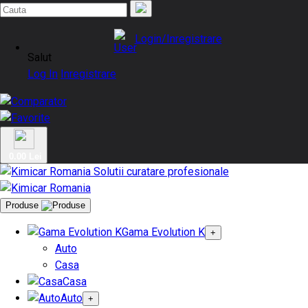
Login/Inregistrare
Salut
Log In
Inregistrare
0.00 Lei
Produse
Gama Evolution K
+
Auto
Casa
Casa
Auto
+