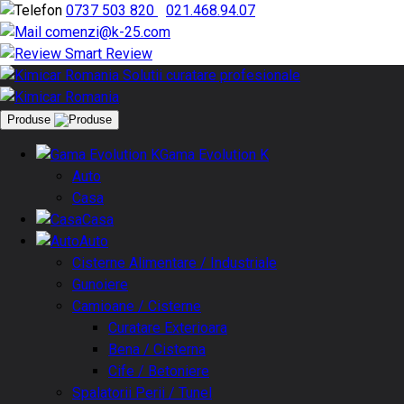
0737 503 820
|
021.468.94.07
comenzi@k-25.com
Smart Review
Produse
Gama Evolution K
Auto
Casa
Casa
Auto
Cisterne Alimentare / Industriale
Gunoiere
Camioane / Cisterne
Curatare Exterioara
Bena / Cisterna
Cife / Betoniere
Spalatorii Perii / Tunel