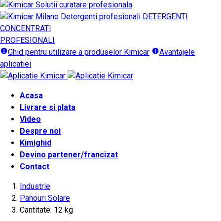
DETERGENTI
CONCENTRATI
PROFESIONALI
Ghid pentru utilizare a produselor Kimicar
Avantajele
aplicatiei
Acasa
Livrare si plata
Video
Despre noi
Kimighid
Devino partener/francizat
Contact
Industrie
Panouri Solare
Cantitate: 12 kg