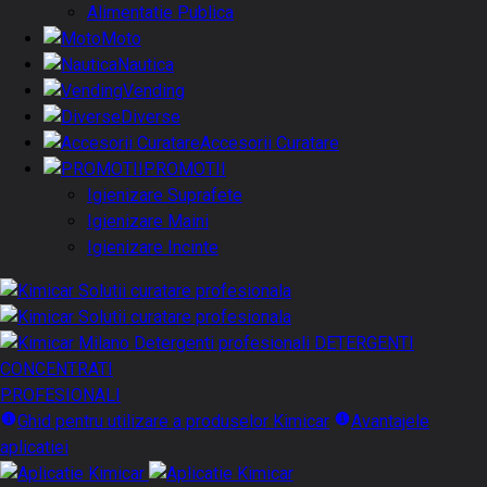
Alimentatie Publica
Moto
Nautica
Vending
Diverse
Accesorii Curatare
PROMOTII
Igienizare Suprafete
Igienizare Maini
Igienizare Incinte
DETERGENTI
CONCENTRATI
PROFESIONALI
Ghid pentru utilizare a produselor Kimicar
Avantajele
aplicatiei