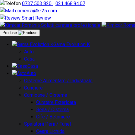
0737 503 820
|
021.468.94.07
comenzi@k-25.com
Smart Review
Produse
Gama Evolution K
Auto
Casa
Casa
Auto
Cisterne Alimentare / Industriale
Gunoiere
Camioane / Cisterne
Curatare Exterioara
Bena / Cisterna
Cife / Betoniere
Spalatorii Perii / Tunel
Ceara Lichida