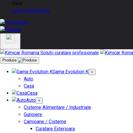
Salut
Log In
Inregistrare
0.00 Lei
Produse
Gama Evolution K
+
Auto
Casa
Casa
Auto
+
Cisterne Alimentare / Industriale
Gunoiere
Camioane / Cisterne
Curatare Exterioara