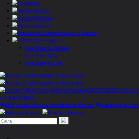
Moto
Nautica
Vending
Diverse
Accesorii Curatare
PROMOTII
Igienizare Suprafete
Igienizare Maini
Igienizare Incinte
DETERGENTI CONCEN
PROFESIONALI
Ghid pentru utilizare a produselor Kimicar
Avantajele aplicat