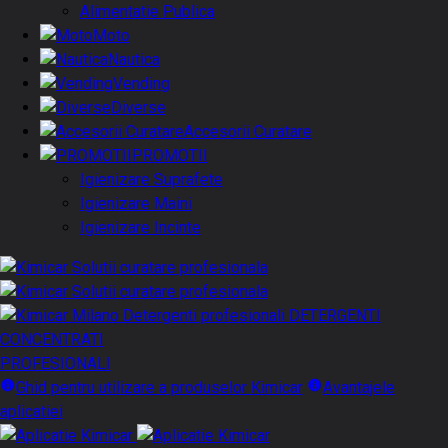
Alimentatie Publica
Moto
Nautica
Vending
Diverse
Accesorii Curatare
PROMOTII
Igienizare Suprafete
Igienizare Maini
Igienizare Incinte
DETERGENTI
CONCENTRATI
PROFESIONALI
Ghid pentru utilizare a produselor Kimicar
Avantajele
aplicatiei