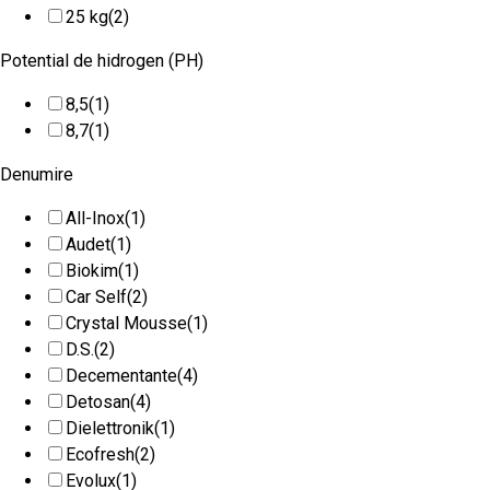
25 kg
(2)
Potential de hidrogen (PH)
8,5
(1)
8,7
(1)
Denumire
All-Inox
(1)
Audet
(1)
Biokim
(1)
Car Self
(2)
Crystal Mousse
(1)
D.S.
(2)
Decementante
(4)
Detosan
(4)
Dielettronik
(1)
Ecofresh
(2)
Evolux
(1)