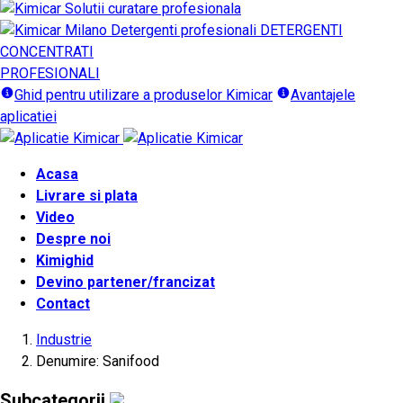
DETERGENTI
CONCENTRATI
PROFESIONALI
Ghid pentru utilizare a produselor Kimicar
Avantajele
aplicatiei
Acasa
Livrare si plata
Video
Despre noi
Kimighid
Devino partener/francizat
Contact
Industrie
Denumire: Sanifood
Subcategorii