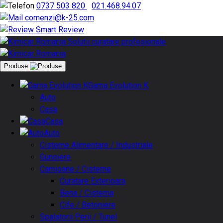
0737 503 820
|
021.468.94.07
comenzi@k-25.com
Smart Review
Produse
Gama Evolution K
Auto
Casa
Casa
Auto
Cisterne Alimentare / Industriale
Gunoiere
Camioane / Cisterne
Curatare Exterioara
Bena / Cisterna
Cife / Betoniere
Spalatorii Perii / Tunel