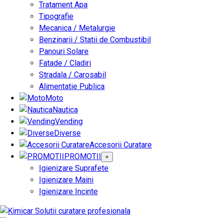
Tratament Apa
Tipografie
Mecanica / Metalurgie
Benzinarii / Statii de Combustibil
Panouri Solare
Fatade / Cladiri
Stradala / Carosabil
Alimentatie Publica
Moto
Nautica
Vending
Diverse
Accesorii Curatare
PROMOTII
+
Igienizare Suprafete
Igienizare Maini
Igienizare Incinte