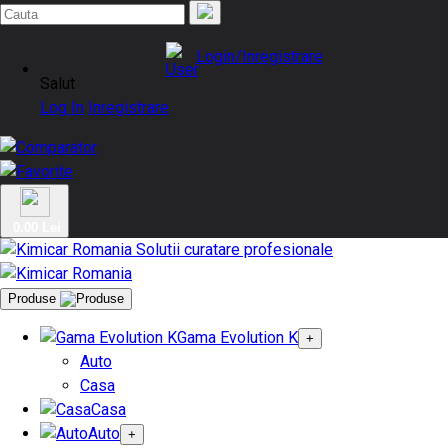
Login/Inregistrare
Salut
Log In
Inregistrare
0.00 Lei
Produse
Gama Evolution K
+
Auto
Casa
Casa
Auto
+