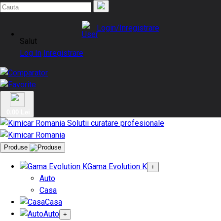
Login/Inregistrare
Salut
Log In
Inregistrare
0.00 Lei
Produse
Gama Evolution K
+
Auto
Casa
Casa
Auto
+