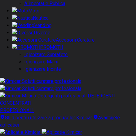
Alimentatie Publica
Moto
Nautica
Vending
Diverse
Accesorii Curatare
PROMOTII
Igienizare Suprafete
Igienizare Maini
Igienizare Incinte
DETERGENTI
CONCENTRATI
PROFESIONALI
Ghid pentru utilizare a produselor Kimicar
Avantajele
aplicatiei