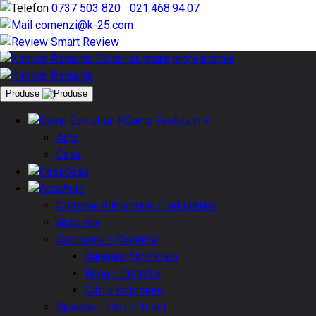
0737 503 820
|
021.468.94.07
comenzi@k-25.com
Smart Review
Produse
Gama Evolution K
Auto
Casa
Casa
Auto
Cisterne Alimentare / Industriale
Gunoiere
Camioane / Cisterne
Curatare Exterioara
Bena / Cisterna
Cife / Betoniere
Spalatorii Perii / Tunel