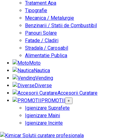
Tratament Apa
Tipografie
Mecanica / Metalurgie
Benzinarii / Statii de Combustibil
Panouri Solare
Fatade / Cladiri
Stradala / Carosabil
Alimentatie Publica
Moto
Nautica
Vending
Diverse
Accesorii Curatare
PROMOTII
+
Igienizare Suprafete
Igienizare Maini
Igienizare Incinte