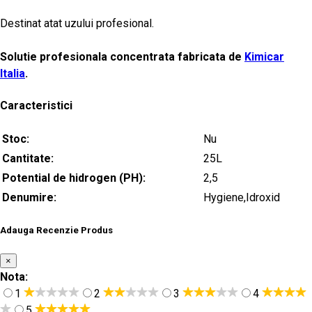
Destinat atat uzului profesional.
Solutie profesionala concentrata fabricata de
Kimicar
Italia
.
Caracteristici
Stoc:
Nu
Cantitate:
25L
Potential de hidrogen (PH):
2,5
Denumire:
Hygiene,Idroxid
Adauga Recenzie Produs
×
Nota:
1
2
3
4
5