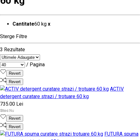
60 kg
Cantitate
60 kg
x
Sterge Filtre
3 Rezultate
/ Pagina
Revert
Revert
ACTIV
detergent curatare strazi / trotuare 60 kg
735.00 Lei
Stoc:
Nu
Revert
Revert
FUTURA spuma