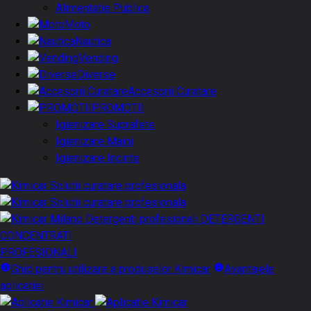
Alimentatie Publica
Moto
Nautica
Vending
Diverse
Accesorii Curatare
PROMOTII
Igienizare Suprafete
Igienizare Maini
Igienizare Incinte
DETERGENTI
CONCENTRATI
PROFESIONALI
Ghid pentru utilizare a produselor Kimicar
Avantajele
aplicatiei