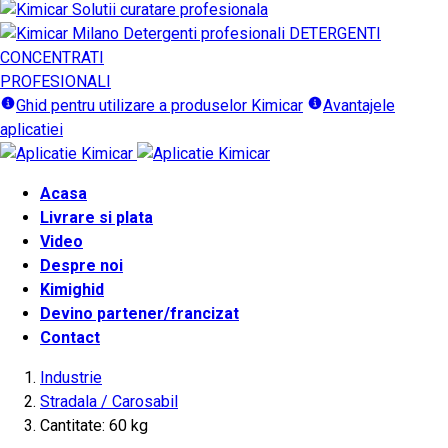
DETERGENTI
CONCENTRATI
PROFESIONALI
Ghid pentru utilizare a produselor Kimicar
Avantajele
aplicatiei
Acasa
Livrare si plata
Video
Despre noi
Kimighid
Devino partener/francizat
Contact
Industrie
Stradala / Carosabil
Cantitate: 60 kg