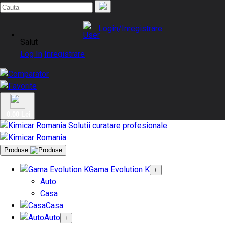
Login/Inregistrare
Salut
Log In
Inregistrare
0.00 Lei
Produse
Gama Evolution K
+
Auto
Casa
Casa
Auto
+