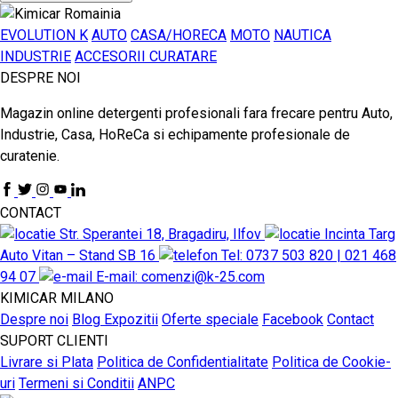
EVOLUTION K
AUTO
CASA/HORECA
MOTO
NAUTICA
INDUSTRIE
ACCESORII CURATARE
DESPRE NOI
Magazin online detergenti profesionali fara frecare pentru Auto,
Industrie, Casa, HoReCa si echipamente profesionale de
curatenie.
CONTACT
Str. Sperantei 18, Bragadiru, Ilfov
Incinta Targ
Auto Vitan – Stand SB 16
Tel: 0737 503 820 | 021 468
94 07
E-mail: comenzi@k-25.com
KIMICAR MILANO
Despre noi
Blog
Expozitii
Oferte speciale
Facebook
Contact
SUPORT CLIENTI
Livrare si Plata
Politica de Confidentialitate
Politica de Cookie-
uri
Termeni si Conditii
ANPC