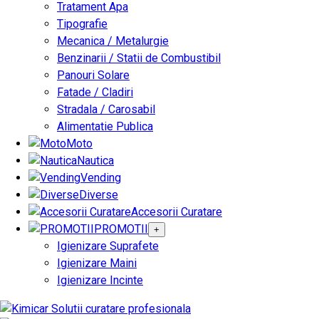
Tratament Apa
Tipografie
Mecanica / Metalurgie
Benzinarii / Statii de Combustibil
Panouri Solare
Fatade / Cladiri
Stradala / Carosabil
Alimentatie Publica
Moto
Nautica
Vending
Diverse
Accesorii Curatare
PROMOTII
+
Igienizare Suprafete
Igienizare Maini
Igienizare Incinte