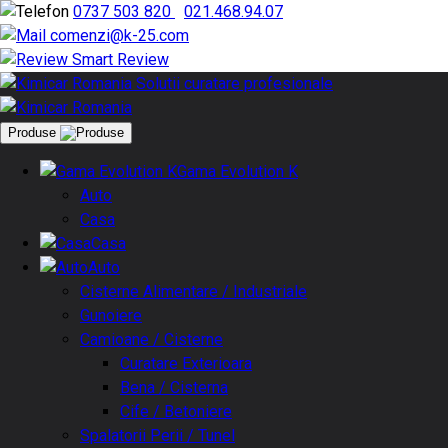
0737 503 820
|
021.468.94.07
comenzi@k-25.com
Smart Review
Produse
Gama Evolution K
Auto
Casa
Casa
Auto
Cisterne Alimentare / Industriale
Gunoiere
Camioane / Cisterne
Curatare Exterioara
Bena / Cisterna
Cife / Betoniere
Spalatorii Perii / Tunel