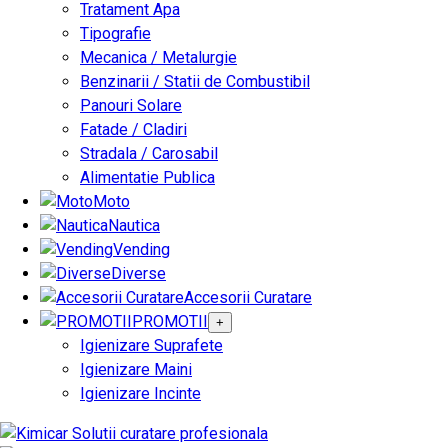
Tratament Apa
Tipografie
Mecanica / Metalurgie
Benzinarii / Statii de Combustibil
Panouri Solare
Fatade / Cladiri
Stradala / Carosabil
Alimentatie Publica
Moto
Nautica
Vending
Diverse
Accesorii Curatare
PROMOTII
+
Igienizare Suprafete
Igienizare Maini
Igienizare Incinte