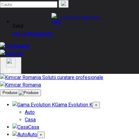
Login/Inregistrare
Salut
Log In
Inregistrare
0.00 Lei
Produse
Gama Evolution K
+
Auto
Casa
Casa
Auto
+