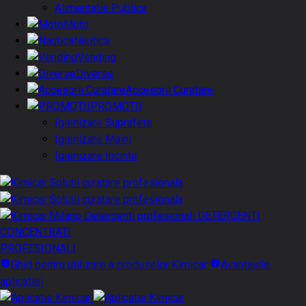
Alimentatie Publica
Moto
Nautica
Vending
Diverse
Accesorii Curatare
PROMOTII
Igienizare Suprafete
Igienizare Maini
Igienizare Incinte
DETERGENTI
CONCENTRATI
PROFESIONALI
Ghid pentru utilizare a produselor Kimicar
Avantajele
aplicatiei