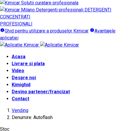
DETERGENTI
CONCENTRATI
PROFESIONALI
Ghid pentru utilizare a produselor Kimicar
Avantajele
aplicatiei
Acasa
Livrare si plata
Video
Despre noi
Kimighid
Devino partener/francizat
Contact
Vending
Denumire: Autoflash
Stoc