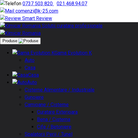
0737 503 820
|
021.468.94.07
comenzi@k-25.com
Smart Review
Produse
Gama Evolution K
Auto
Casa
Casa
Auto
Cisterne Alimentare / Industriale
Gunoiere
Camioane / Cisterne
Curatare Exterioara
Bena / Cisterna
Cife / Betoniere
Spalatorii Perii / Tunel