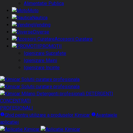
Alimentatie Publica
Moto
Nautica
Vending
Diverse
Accesorii Curatare
PROMOTII
Igienizare Suprafete
Igienizare Maini
Igienizare Incinte
DETERGENTI
CONCENTRATI
PROFESIONALI
Ghid pentru utilizare a produselor Kimicar
Avantajele
aplicatiei