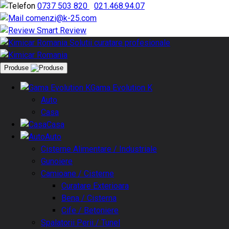
0737 503 820
|
021.468.94.07
comenzi@k-25.com
Smart Review
Produse
Gama Evolution K
Auto
Casa
Casa
Auto
Cisterne Alimentare / Industriale
Gunoiere
Camioane / Cisterne
Curatare Exterioara
Bena / Cisterna
Cife / Betoniere
Spalatorii Perii / Tunel