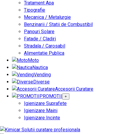
Tratament Apa
Tipografie
Mecanica / Metalurgie
Benzinarii / Statii de Combustibil
Panouri Solare
Fatade / Cladiri
Stradala / Carosabil
Alimentatie Publica
Moto
Nautica
Vending
Diverse
Accesorii Curatare
PROMOTII
+
Igienizare Suprafete
Igienizare Maini
Igienizare Incinte