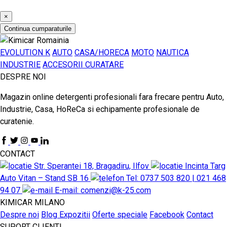
×
Continua cumparaturile
EVOLUTION K
AUTO
CASA/HORECA
MOTO
NAUTICA
INDUSTRIE
ACCESORII CURATARE
DESPRE NOI
Magazin online detergenti profesionali fara frecare pentru Auto,
Industrie, Casa, HoReCa si echipamente profesionale de
curatenie.
CONTACT
Str. Sperantei 18, Bragadiru, Ilfov
Incinta Targ
Auto Vitan – Stand SB 16
Tel: 0737 503 820 | 021 468
94 07
E-mail: comenzi@k-25.com
KIMICAR MILANO
Despre noi
Blog
Expozitii
Oferte speciale
Facebook
Contact
SUPORT CLIENTI