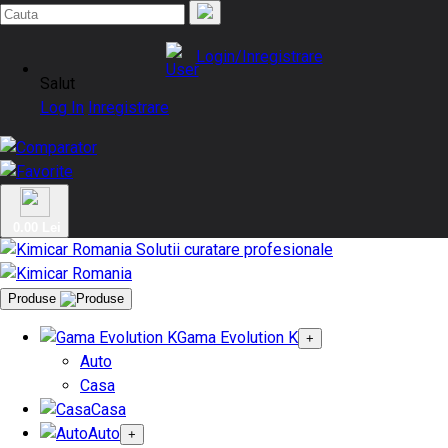
Login/Inregistrare
Salut
Log In
Inregistrare
0.00 Lei
Produse
Gama Evolution K
+
Auto
Casa
Casa
Auto
+