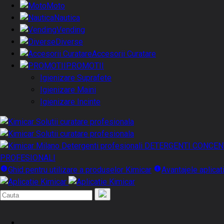
Moto
Nautica
Vending
Diverse
Accesorii Curatare
PROMOTII
Igienizare Suprafete
Igienizare Maini
Igienizare Incinte
DETERGENTI CONCEN
PROFESIONALI
Ghid pentru utilizare a produselor Kimicar
Avantajele aplicat