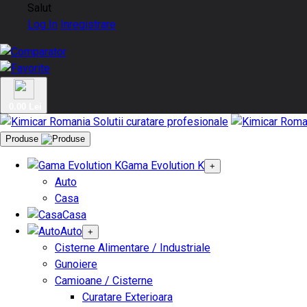
Salut
Log In
Inregistrare
0.00 Lei
Produse
Gama Evolution K
+
Auto
Casa
Casa
Auto
+
Cisterne Alimentare / Industriale
Gunoiere
Camioane / Cisterne
Curatare Exterioara