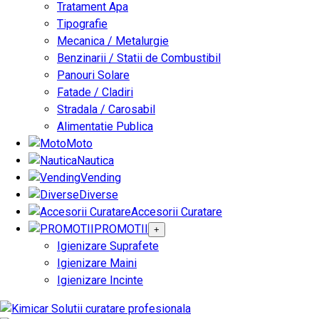
Tratament Apa
Tipografie
Mecanica / Metalurgie
Benzinarii / Statii de Combustibil
Panouri Solare
Fatade / Cladiri
Stradala / Carosabil
Alimentatie Publica
Moto
Nautica
Vending
Diverse
Accesorii Curatare
PROMOTII
+
Igienizare Suprafete
Igienizare Maini
Igienizare Incinte