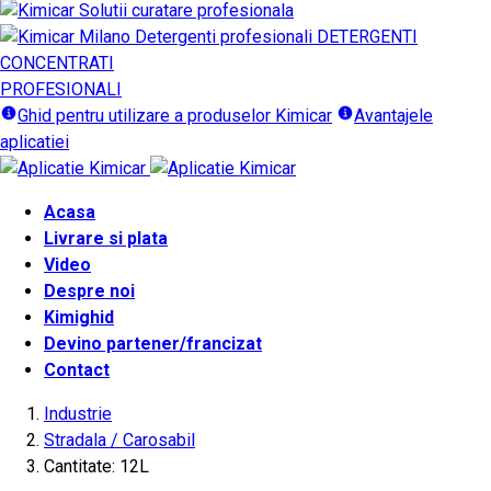
DETERGENTI
CONCENTRATI
PROFESIONALI
Ghid pentru utilizare a produselor Kimicar
Avantajele
aplicatiei
Acasa
Livrare si plata
Video
Despre noi
Kimighid
Devino partener/francizat
Contact
Industrie
Stradala / Carosabil
Cantitate: 12L