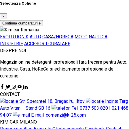
Selecteaza Optiune
×
Continua cumparaturile
EVOLUTION K
AUTO
CASA/HORECA
MOTO
NAUTICA
INDUSTRIE
ACCESORII CURATARE
DESPRE NOI
Magazin online detergenti profesionali fara frecare pentru Auto,
Industrie, Casa, HoReCa si echipamente profesionale de
curatenie.
CONTACT
Str. Sperantei 18, Bragadiru, Ilfov
Incinta Targ
Auto Vitan – Stand SB 16
Tel: 0737 503 820 | 021 468
94 07
E-mail: comenzi@k-25.com
KIMICAR MILANO
Despre noi
Blog
Expozitii
Oferte speciale
Facebook
Contact