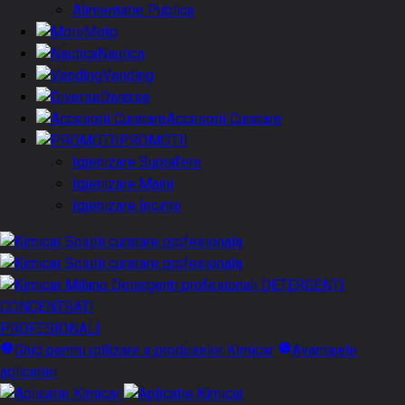
Alimentatie Publica
Moto
Nautica
Vending
Diverse
Accesorii Curatare
PROMOTII
Igienizare Suprafete
Igienizare Maini
Igienizare Incinte
DETERGENTI
CONCENTRATI
PROFESIONALI
Ghid pentru utilizare a produselor Kimicar
Avantajele
aplicatiei