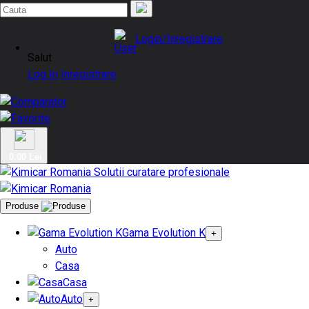
Login/Inregistrare
Salut
Log In
Inregistrare
0.00 Lei
Produse
Gama Evolution K
+
Auto
Casa
Casa
Auto
+