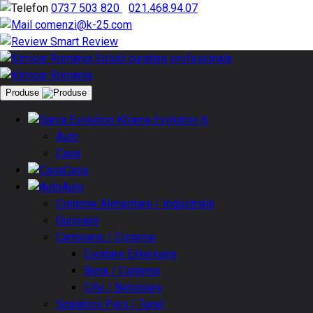
0737 503 820
|
021.468.94.07
comenzi@k-25.com
Smart Review
Produse
Gama Evolution K
Auto
Casa
Casa
Auto
Cisterne Alimentare / Industriale
Gunoiere
Camioane / Cisterne
Curatare Exterioara
Bena / Cisterna
Cife / Betoniere
Spalatorii Perii / Tunel