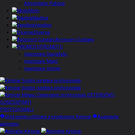
Alimentatie Publica
Moto
Nautica
Vending
Diverse
Accesorii Curatare
PROMOTII
Igienizare Suprafete
Igienizare Maini
Igienizare Incinte
DETERGENTI
CONCENTRATI
PROFESIONALI
Ghid pentru utilizare a produselor Kimicar
Avantajele
aplicatiei