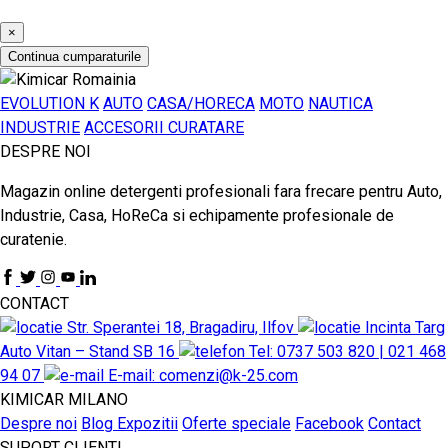
×
Continua cumparaturile
EVOLUTION K
AUTO
CASA/HORECA
MOTO
NAUTICA
INDUSTRIE
ACCESORII CURATARE
DESPRE NOI
Magazin online detergenti profesionali fara frecare pentru Auto,
Industrie, Casa, HoReCa si echipamente profesionale de
curatenie.
CONTACT
Str. Sperantei 18, Bragadiru, Ilfov
Incinta Targ
Auto Vitan – Stand SB 16
Tel: 0737 503 820 | 021 468
94 07
E-mail: comenzi@k-25.com
KIMICAR MILANO
Despre noi
Blog
Expozitii
Oferte speciale
Facebook
Contact
SUPORT CLIENTI