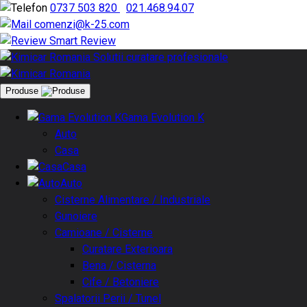
0737 503 820
|
021.468.94.07
comenzi@k-25.com
Smart Review
Produse
Gama Evolution K
Auto
Casa
Casa
Auto
Cisterne Alimentare / Industriale
Gunoiere
Camioane / Cisterne
Curatare Exterioara
Bena / Cisterna
Cife / Betoniere
Spalatorii Perii / Tunel