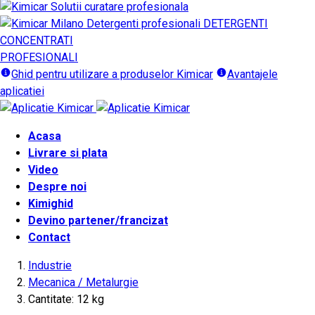
DETERGENTI
CONCENTRATI
PROFESIONALI
Ghid pentru utilizare a produselor Kimicar
Avantajele
aplicatiei
Acasa
Livrare si plata
Video
Despre noi
Kimighid
Devino partener/francizat
Contact
Industrie
Mecanica / Metalurgie
Cantitate: 12 kg