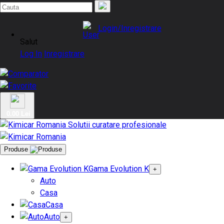
Login/Inregistrare
Salut
Log In
Inregistrare
0.00 Lei
Produse
Gama Evolution K
+
Auto
Casa
Casa
Auto
+