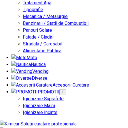
Tratament Apa
Tipografie
Mecanica / Metalurgie
Benzinarii / Statii de Combustibil
Panouri Solare
Fatade / Cladiri
Stradala / Carosabil
Alimentatie Publica
Moto
Nautica
Vending
Diverse
Accesorii Curatare
PROMOTII
+
Igienizare Suprafete
Igienizare Maini
Igienizare Incinte