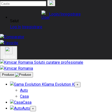
Login/Inregistrare
Salut
Log In
Inregistrare
0.00 Lei
Produse
Gama Evolution K
+
Auto
Casa
Casa
Auto
+