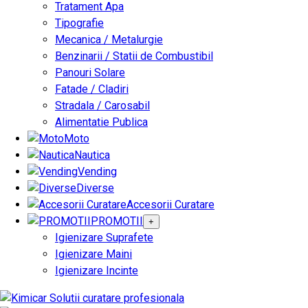
Tratament Apa
Tipografie
Mecanica / Metalurgie
Benzinarii / Statii de Combustibil
Panouri Solare
Fatade / Cladiri
Stradala / Carosabil
Alimentatie Publica
Moto
Nautica
Vending
Diverse
Accesorii Curatare
PROMOTII
+
Igienizare Suprafete
Igienizare Maini
Igienizare Incinte