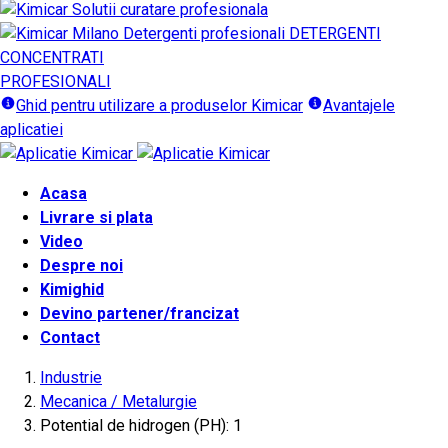
DETERGENTI
CONCENTRATI
PROFESIONALI
Ghid pentru utilizare a produselor Kimicar
Avantajele
aplicatiei
Acasa
Livrare si plata
Video
Despre noi
Kimighid
Devino partener/francizat
Contact
Industrie
Mecanica / Metalurgie
Potential de hidrogen (PH): 1