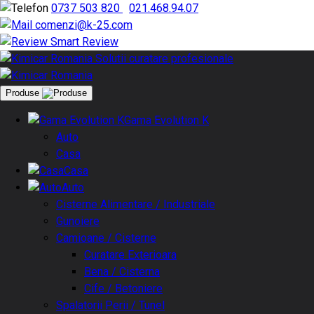
0737 503 820
|
021.468.94.07
comenzi@k-25.com
Smart Review
Produse
Gama Evolution K
Auto
Casa
Casa
Auto
Cisterne Alimentare / Industriale
Gunoiere
Camioane / Cisterne
Curatare Exterioara
Bena / Cisterna
Cife / Betoniere
Spalatorii Perii / Tunel