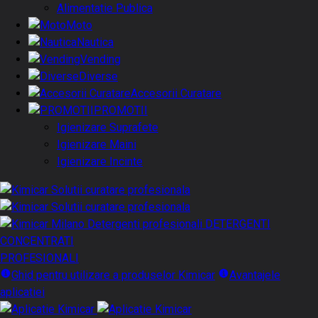
Alimentatie Publica
Moto
Nautica
Vending
Diverse
Accesorii Curatare
PROMOTII
Igienizare Suprafete
Igienizare Maini
Igienizare Incinte
DETERGENTI
CONCENTRATI
PROFESIONALI
Ghid pentru utilizare a produselor Kimicar
Avantajele
aplicatiei