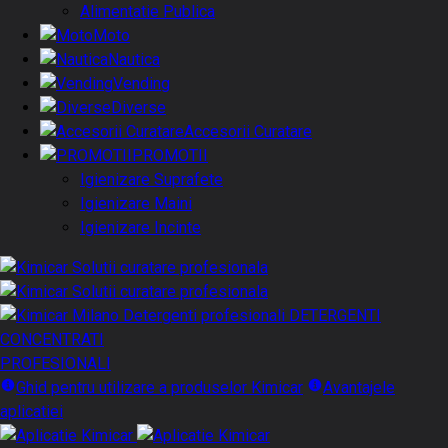
Alimentatie Publica
Moto
Nautica
Vending
Diverse
Accesorii Curatare
PROMOTII
Igienizare Suprafete
Igienizare Maini
Igienizare Incinte
DETERGENTI
CONCENTRATI
PROFESIONALI
Ghid pentru utilizare a produselor Kimicar
Avantajele
aplicatiei