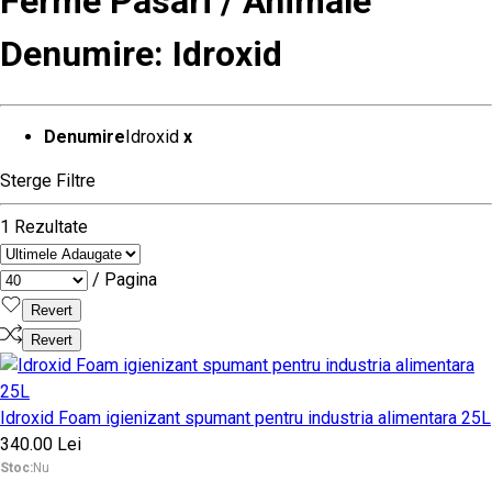
Ferme Pasari / Animale
Denumire: Idroxid
Denumire
Idroxid
x
Sterge Filtre
1 Rezultate
/ Pagina
Revert
Revert
Idroxid Foam igienizant spumant pentru industria alimentara 25L
340.00 Lei
Stoc:
Nu