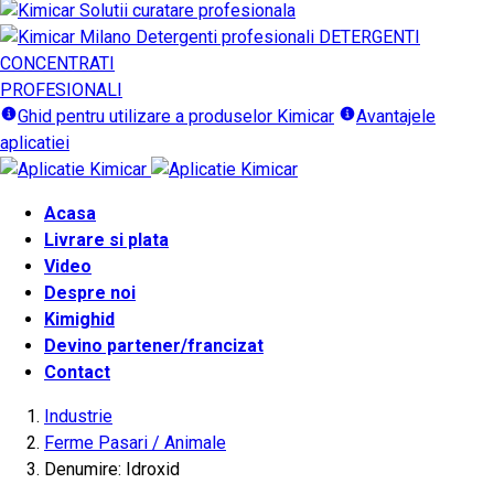
DETERGENTI
CONCENTRATI
PROFESIONALI
Ghid pentru utilizare a produselor Kimicar
Avantajele
aplicatiei
Acasa
Livrare si plata
Video
Despre noi
Kimighid
Devino partener/francizat
Contact
Industrie
Ferme Pasari / Animale
Denumire: Idroxid