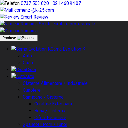
0737 503 820
|
021.468.94.07
comenzi@k-25.com
Smart Review
Produse
Gama Evolution K
Auto
Casa
Casa
Auto
Cisterne Alimentare / Industriale
Gunoiere
Camioane / Cisterne
Curatare Exterioara
Bena / Cisterna
Cife / Betoniere
Spalatorii Perii / Tunel