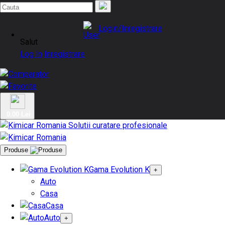
Login/Inregistrare
Salut
Log In
Inregistrare
0.00 Lei
Produse
Gama Evolution K
+
Auto
Casa
Casa
Auto
+