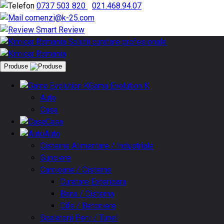
0737 503 820
|
021.468.94.07
comenzi@k-25.com
Smart Review
Produse
Gama Evolution K
Auto
Casa
Casa
Auto
Cisterne Alimentare / Industriale
Gunoiere
Camioane / Cisterne
Curatare Exterioara
Bena / Cisterna
Cife / Betoniere
Spalatorii Perii / Tunel