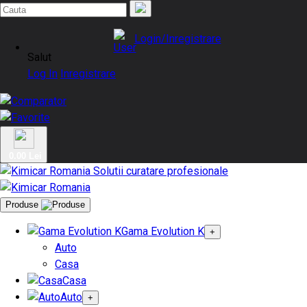
Login/Inregistrare
Salut
Log In
Inregistrare
0.00 Lei
Produse
Gama Evolution K
+
Auto
Casa
Casa
Auto
+