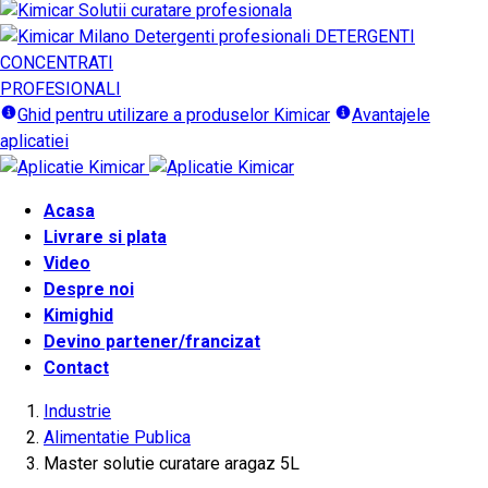
DETERGENTI
CONCENTRATI
PROFESIONALI
Ghid pentru utilizare a produselor Kimicar
Avantajele
aplicatiei
Acasa
Livrare si plata
Video
Despre noi
Kimighid
Devino partener/francizat
Contact
Industrie
Alimentatie Publica
Master solutie curatare aragaz 5L