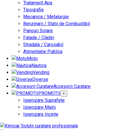
Tratament Apa
Tipografie
Mecanica / Metalurgie
Benzinarii / Statii de Combustibil
Panouri Solare
Fatade / Cladiri
Stradala / Carosabil
Alimentatie Publica
Moto
Nautica
Vending
Diverse
Accesorii Curatare
PROMOTII
+
Igienizare Suprafete
Igienizare Maini
Igienizare Incinte