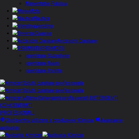
Alimentatie Publica
Moto
Nautica
Vending
Diverse
Accesorii Curatare
PROMOTII
Igienizare Suprafete
Igienizare Maini
Igienizare Incinte
DETERGENTI
CONCENTRATI
PROFESIONALI
Ghid pentru utilizare a produselor Kimicar
Avantajele
aplicatiei