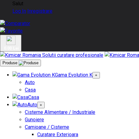
Salut
Log In
Inregistrare
0.00 Lei
Produse
Gama Evolution K
+
Auto
Casa
Casa
Auto
+
Cisterne Alimentare / Industriale
Gunoiere
Camioane / Cisterne
Curatare Exterioara