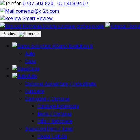
0737 503 820
|
021.468.94.07
comenzi@k-25.com
Smart Review
Produse
Gama Evolution K
Auto
Casa
Casa
Auto
Cisterne Alimentare / Industriale
Gunoiere
Camioane / Cisterne
Curatare Exterioara
Bena / Cisterna
Cife / Betoniere
Spalatorii Perii / Tunel
Ceara Lichida