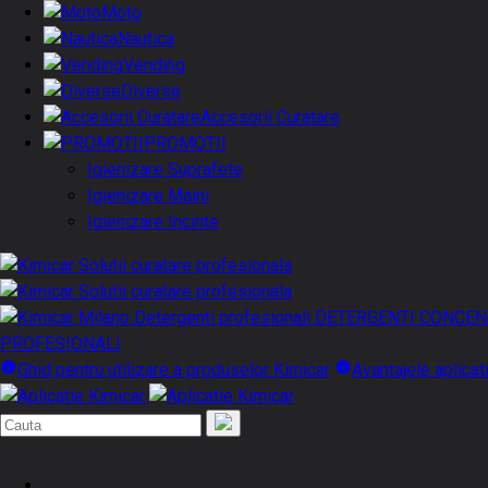
Moto
Nautica
Vending
Diverse
Accesorii Curatare
PROMOTII
Igienizare Suprafete
Igienizare Maini
Igienizare Incinte
DETERGENTI CONCEN
PROFESIONALI
Ghid pentru utilizare a produselor Kimicar
Avantajele aplicat