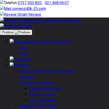
0737 503 820
|
021.468.94.07
comenzi@k-25.com
Smart Review
Produse
Gama Evolution K
Auto
Casa
Casa
Auto
Cisterne Alimentare / Industriale
Gunoiere
Camioane / Cisterne
Curatare Exterioara
Bena / Cisterna
Cife / Betoniere
Spalatorii Perii / Tunel