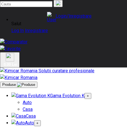
Login/Inregistrare
Salut
Log In
Inregistrare
0.00 Lei
Produse
Gama Evolution K
+
Auto
Casa
Casa
Auto
+