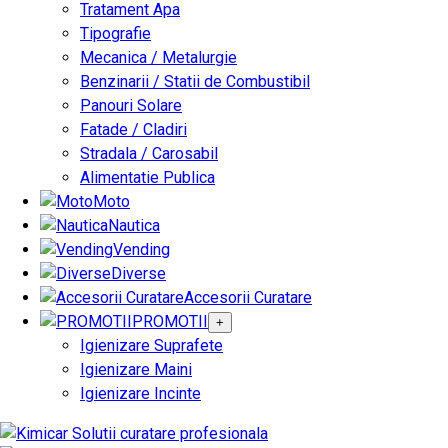
Tratament Apa
Tipografie
Mecanica / Metalurgie
Benzinarii / Statii de Combustibil
Panouri Solare
Fatade / Cladiri
Stradala / Carosabil
Alimentatie Publica
Moto
Nautica
Vending
Diverse
Accesorii Curatare
PROMOTII
+
Igienizare Suprafete
Igienizare Maini
Igienizare Incinte