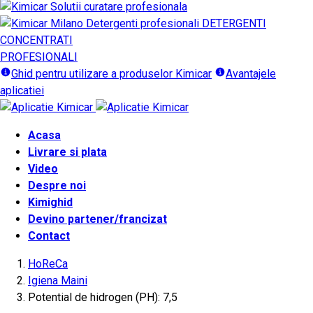
DETERGENTI
CONCENTRATI
PROFESIONALI
Ghid pentru utilizare a produselor Kimicar
Avantajele
aplicatiei
Acasa
Livrare si plata
Video
Despre noi
Kimighid
Devino partener/francizat
Contact
HoReCa
Igiena Maini
Potential de hidrogen (PH): 7,5