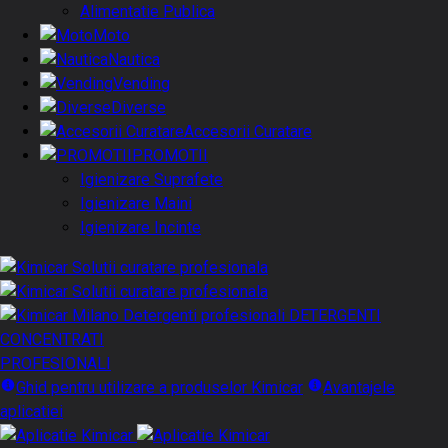
Alimentatie Publica
Moto
Nautica
Vending
Diverse
Accesorii Curatare
PROMOTII
Igienizare Suprafete
Igienizare Maini
Igienizare Incinte
DETERGENTI
CONCENTRATI
PROFESIONALI
Ghid pentru utilizare a produselor Kimicar
Avantajele
aplicatiei