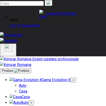
Login/Inregistrare
Salut
Log In
Inregistrare
0.00 Lei
Produse
Gama Evolution K
+
Auto
Casa
Casa
Auto
+