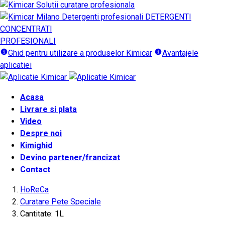
DETERGENTI
CONCENTRATI
PROFESIONALI
Ghid pentru utilizare a produselor Kimicar
Avantajele
aplicatiei
Acasa
Livrare si plata
Video
Despre noi
Kimighid
Devino partener/francizat
Contact
HoReCa
Curatare Pete Speciale
Cantitate: 1L