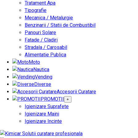
Tratament Apa
Tipografie
Mecanica / Metalurgie
Benzinarii / Statii de Combustibil
Panouri Solare
Fatade / Cladiri
Stradala / Carosabil
Alimentatie Publica
Moto
Nautica
Vending
Diverse
Accesorii Curatare
PROMOTII
+
Igienizare Suprafete
Igienizare Maini
Igienizare Incinte