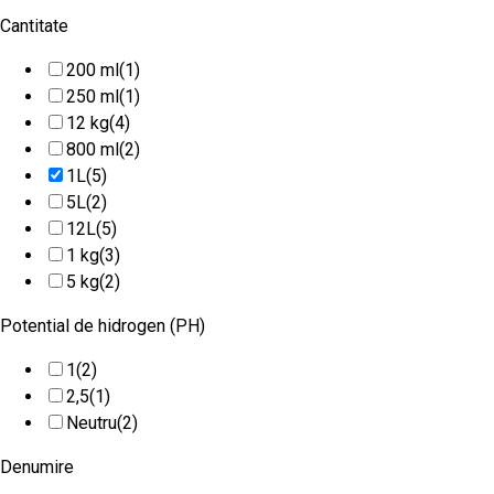
Cantitate
200 ml
(1)
250 ml
(1)
12 kg
(4)
800 ml
(2)
1L
(5)
5L
(2)
12L
(5)
1 kg
(3)
5 kg
(2)
Potential de hidrogen (PH)
1
(2)
2,5
(1)
Neutru
(2)
Denumire