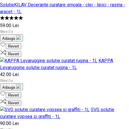
SolutieKILAV Decerante curatare smoala - clei - lipici - rasina -
aracet - 1L
59.00 Lei
Stoc:
Da
Adauga
Revert
Revert
KAPPA
Levaruggine solutie curatat rugina - 1L
42.00 Lei
Stoc:
Da
Adauga
Revert
Revert
SVG solutie
curatare vopsea si graffiti - 1L
90.00 Lei