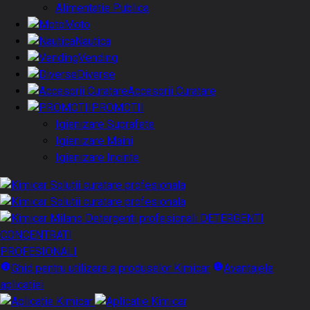
Alimentatie Publica
Moto
Nautica
Vending
Diverse
Accesorii Curatare
PROMOTII
Igienizare Suprafete
Igienizare Maini
Igienizare Incinte
DETERGENTI
CONCENTRATI
PROFESIONALI
Ghid pentru utilizare a produselor Kimicar
Avantajele
aplicatiei