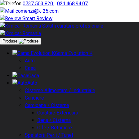
0737 503 820
|
021.468.94.07
comenzi@k-25.com
Smart Review
Produse
Gama Evolution K
Auto
Casa
Casa
Auto
Cisterne Alimentare / Industriale
Gunoiere
Camioane / Cisterne
Curatare Exterioara
Bena / Cisterna
Cife / Betoniere
Spalatorii Perii / Tunel