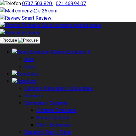
0737 503 820
|
021.468.94.07
comenzi@k-25.com
Smart Review
Produse
Gama Evolution K
Auto
Casa
Casa
Auto
Cisterne Alimentare / Industriale
Gunoiere
Camioane / Cisterne
Curatare Exterioara
Bena / Cisterna
Cife / Betoniere
Spalatorii Perii / Tunel