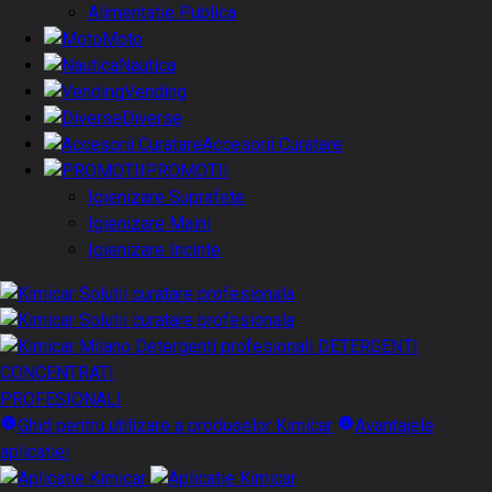
Alimentatie Publica
Moto
Nautica
Vending
Diverse
Accesorii Curatare
PROMOTII
Igienizare Suprafete
Igienizare Maini
Igienizare Incinte
DETERGENTI
CONCENTRATI
PROFESIONALI
Ghid pentru utilizare a produselor Kimicar
Avantajele
aplicatiei