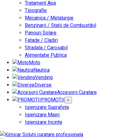
Tratament Apa
Tipografie
Mecanica / Metalurgie
Benzinarii / Statii de Combustibil
Panouri Solare
Fatade / Cladiri
Stradala / Carosabil
Alimentatie Publica
Moto
Nautica
Vending
Diverse
Accesorii Curatare
PROMOTII
+
Igienizare Suprafete
Igienizare Maini
Igienizare Incinte