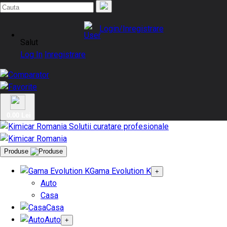
Login/Inregistrare
Salut
Log In
Inregistrare
0.00 Lei
Produse
Gama Evolution K
+
Auto
Casa
Casa
Auto
+