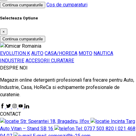
Cos de cumparaturi
Continua cumparaturile
Selecteaza Optiune
×
Continua cumparaturile
EVOLUTION K
AUTO
CASA/HORECA
MOTO
NAUTICA
INDUSTRIE
ACCESORII CURATARE
DESPRE NOI
Magazin online detergenti profesionali fara frecare pentru Auto,
Industrie, Casa, HoReCa si echipamente profesionale de
curatenie.
CONTACT
Str. Sperantei 18, Bragadiru, Ilfov
Incinta Targ
Auto Vitan – Stand SB 16
Tel: 0737 503 820 | 021 468
94 07
E-mail: comenzi@k-25.com