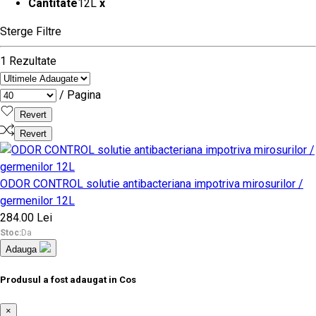
Cantitate
12L
x
Sterge Filtre
1 Rezultate
/ Pagina
Revert
Revert
ODOR CONTROL solutie antibacteriana impotriva mirosurilor /
germenilor 12L
284.00 Lei
Stoc:
Da
Adauga
Produsul a fost adaugat in Cos
×