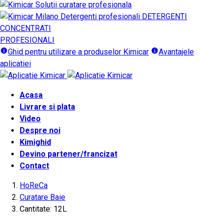
DETERGENTI
CONCENTRATI
PROFESIONALI
Ghid pentru utilizare a produselor Kimicar
Avantajele
aplicatiei
Acasa
Livrare si plata
Video
Despre noi
Kimighid
Devino partener/francizat
Contact
HoReCa
Curatare Baie
Cantitate: 12L