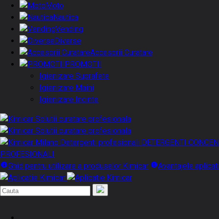
Moto
Nautica
Vending
Diverse
Accesorii Curatare
PROMOTII
Igienizare Suprafete
Igienizare Maini
Igienizare Incinte
DETERGENTI CONCEN
PROFESIONALI
Ghid pentru utilizare a produselor Kimicar
Avantajele aplicat