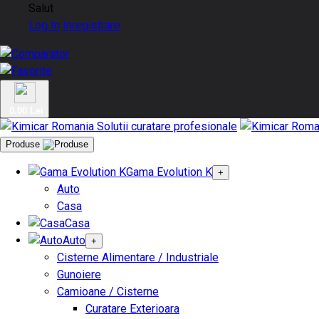
Salut
Log In
Inregistrare
0.00 Lei
Produse
Gama Evolution K
+
Auto
Casa
Casa
Auto
+
Cisterne Alimentare / Industriale
Gunoiere
Camioane / Cisterne
Curatare Exterioara