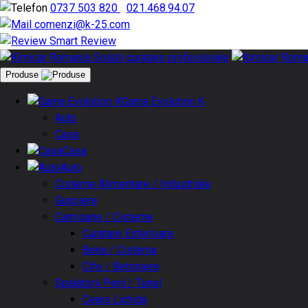
0737 503 820
|
021.468.94.07
comenzi@k-25.com
Smart Review
Produse
Gama Evolution K
Auto
Casa
Casa
Auto
Cisterne Alimentare / Industriale
Gunoiere
Camioane / Cisterne
Curatare Exterioara
Bena / Cisterna
Cife / Betoniere
Spalatorii Perii / Tunel
Ceara Lichida