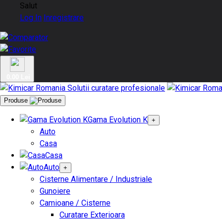
Salut
Log In
Inregistrare
0.00 Lei
Produse
Gama Evolution K
+
Auto
Casa
Casa
Auto
+
Cisterne Alimentare / Industriale
Gunoiere
Camioane / Cisterne
Curatare Exterioara