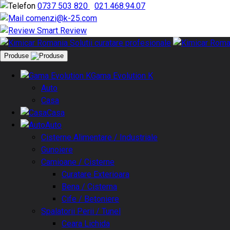
0737 503 820
|
021.468.94.07
comenzi@k-25.com
Smart Review
Produse
Gama Evolution K
Auto
Casa
Casa
Auto
Cisterne Alimentare / Industriale
Gunoiere
Camioane / Cisterne
Curatare Exterioara
Bena / Cisterna
Cife / Betoniere
Spalatorii Perii / Tunel
Ceara Lichida