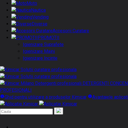
Moto
Nautica
Vending
Diverse
Accesorii Curatare
PROMOTII
Igienizare Suprafete
Igienizare Maini
Igienizare Incinte
DETERGENTI CONCEN
PROFESIONALI
Ghid pentru utilizare a produselor Kimicar
Avantajele aplicat