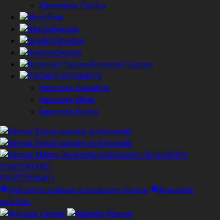
Alimentatie Publica
Moto
Nautica
Vending
Diverse
Accesorii Curatare
PROMOTII
Igienizare Suprafete
Igienizare Maini
Igienizare Incinte
DETERGENTI
CONCENTRATI
PROFESIONALI
Ghid pentru utilizare a produselor Kimicar
Avantajele
aplicatiei