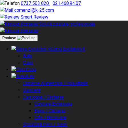
0737 503 820
|
021.468.94.07
comenzi@k-25.com
Smart Review
Produse
Gama Evolution K
Auto
Casa
Casa
Auto
Cisterne Alimentare / Industriale
Gunoiere
Camioane / Cisterne
Curatare Exterioara
Bena / Cisterna
Cife / Betoniere
Spalatorii Perii / Tunel