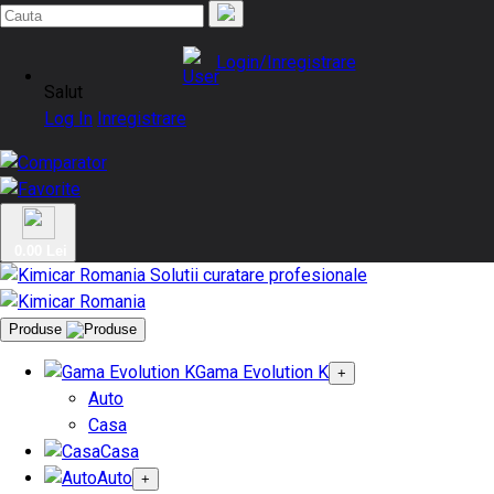
Login/Inregistrare
Salut
Log In
Inregistrare
0.00 Lei
Produse
Gama Evolution K
+
Auto
Casa
Casa
Auto
+