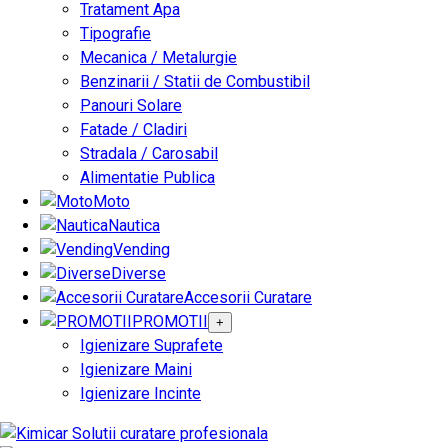
Tratament Apa
Tipografie
Mecanica / Metalurgie
Benzinarii / Statii de Combustibil
Panouri Solare
Fatade / Cladiri
Stradala / Carosabil
Alimentatie Publica
Moto
Nautica
Vending
Diverse
Accesorii Curatare
PROMOTII
+
Igienizare Suprafete
Igienizare Maini
Igienizare Incinte