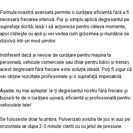
Formula noastră avansată permite o curățare eficientă fără a fi
necesară frecarea intensă. Pur și simplu aplică degresantul pe
suprafața dorită, lasă-l să acționeze pentru câteva momente,
apoi clătește cu apă și vei vedea cum grăsimea și murdăria se
dizolvă într-un mod uimitor.
Indiferent dacă ai nevoie de curățare pentru mașina ta
personală, vehicule comerciale sau chiar pentru bărci și trenuri,
acest degresant fără frecare este soluția ideală. Poți fi sigur că
vei obține rezultate profesionale și o suprafață impecabilă.
Așadar, nu mai aștepta! Ia-ți degresantul nostru fără frecare și
bucură-te de o curățare ușoară, eficientă și profesională pentru
vehiculele tale!
Se foloseste doar la umbra. Pulverizati solutia de jos in sus pe
orizontala iar dupa 2-3 minute clatiti cu cu jetul de presiune.