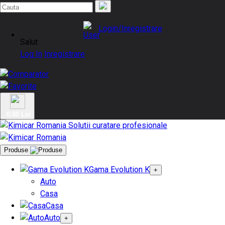
Login/Inregistrare
Salut
Log In
Inregistrare
0.00 Lei
Produse
Gama Evolution K
+
Auto
Casa
Casa
Auto
+