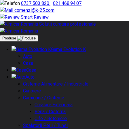
0737 503 820
|
021.468.94.07
comenzi@k-25.com
Smart Review
Produse
Gama Evolution K
Auto
Casa
Casa
Auto
Cisterne Alimentare / Industriale
Gunoiere
Camioane / Cisterne
Curatare Exterioara
Bena / Cisterna
Cife / Betoniere
Spalatorii Perii / Tunel