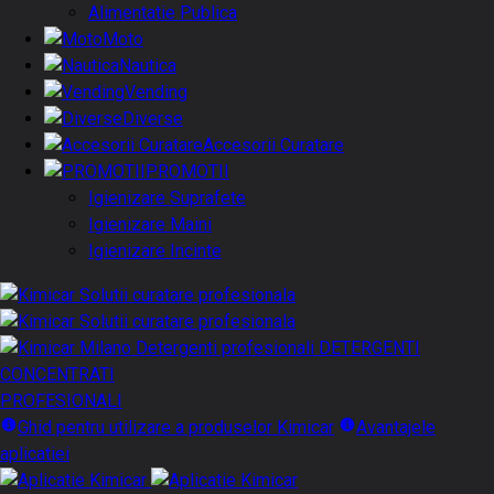
Alimentatie Publica
Moto
Nautica
Vending
Diverse
Accesorii Curatare
PROMOTII
Igienizare Suprafete
Igienizare Maini
Igienizare Incinte
DETERGENTI
CONCENTRATI
PROFESIONALI
Ghid pentru utilizare a produselor Kimicar
Avantajele
aplicatiei