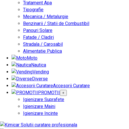
Tratament Apa
Tipografie
Mecanica / Metalurgie
Benzinarii / Statii de Combustibil
Panouri Solare
Fatade / Cladiri
Stradala / Carosabil
Alimentatie Publica
Moto
Nautica
Vending
Diverse
Accesorii Curatare
PROMOTII
+
Igienizare Suprafete
Igienizare Maini
Igienizare Incinte